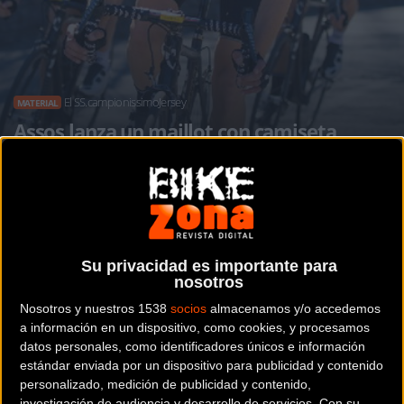
El SS.campionissimoJersey
MATERIAL
Assos lanza un maillot con camiseta
interior integrada
Noticia de
ciclismo
publicada el
martes, 24 de mayo de
Su privacidad es importante para
nosotros
2016
a las
09:37h
en la sección de
Material
Nosotros y nuestros 1538
socios
almacenamos y/o accedemos
a información en un dispositivo, como cookies, y procesamos
El SS.campionissimoJersey es el nuevo jersey tope de
datos personales, como identificadores únicos e información
gama con una perfecta integración de maillot y camiseta
estándar enviada por un dispositivo para publicidad y contenido
interior SkinFoil.
personalizado, medición de publicidad y contenido,
investigación de audiencia y desarrollo de servicios.
Con su