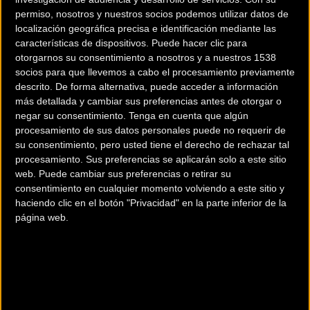
permiso, nosotros y nuestros socios podemos utilizar datos de
localización geográfica precisa e identificación mediante las
características de dispositivos. Puede hacer clic para
otorgarnos su consentimiento a nosotros y a nuestros 1538
socios para que llevemos a cabo el procesamiento previamente
descrito. De forma alternativa, puede acceder a información
más detallada y cambiar sus preferencias antes de otorgar o
negar su consentimiento.
Tenga en cuenta que algún
procesamiento de sus datos personales puede no requerir de
su consentimiento, pero usted tiene el derecho de rechazar tal
procesamiento. Sus preferencias se aplicarán solo a este sitio
web. Puede cambiar sus preferencias o retirar su
consentimiento en cualquier momento volviendo a este sitio y
La nueva colección de prendas de verano de Assos
haciendo clic en el botón "Privacidad" en la parte inferior de la
página web.
incorpora algunas interesantes novedades en la gama de
maillots para hombre. La novedad más destacada es el
nuevo SS.Campionissimo, el nuevo maillot tope de gama de
la firma suiza y cuya característica más importante es la
perfecta integración del jersey con una camiseta interior
Skinfoil. De este modo, Assos propone una prenda