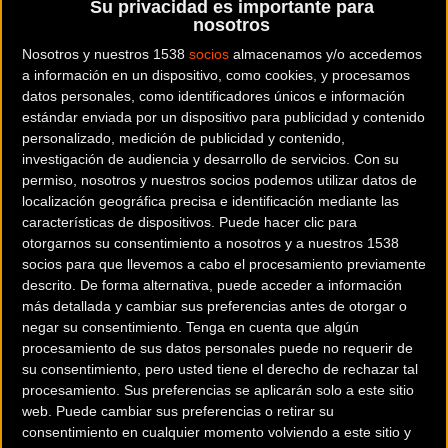
Su privacidad es importante para
nosotros
Carbono UHM de alto modulo elástico.
Nosotros y nuestros 1538
socios
almacenamos y/o accedemos
a información en un dispositivo, como cookies, y procesamos
Posee el mejor ratio peso-resistencia mecánica y sólo se usa en los
datos personales, como identificadores únicos e información
cuadros MASSI de alta gama.
estándar enviada por un dispositivo para publicidad y contenido
personalizado, medición de publicidad y contenido,
investigación de audiencia y desarrollo de servicios.
Con su
permiso, nosotros y nuestros socios podemos utilizar datos de
localización geográfica precisa e identificación mediante las
características de dispositivos. Puede hacer clic para
Tecnología SUPER LIGHT.
otorgarnos su consentimiento a nosotros y a nuestros 1538
socios para que llevemos a cabo el procesamiento previamente
Durante el proceso de fabricación se combinan las fibras de
descrito. De forma alternativa, puede acceder a información
carbono con resinasespeciales de alta resistencia para lograr un
más detallada y cambiar sus preferencias antes de otorgar o
negar su consentimiento.
Tenga en cuenta que algún
compuesto super-ligero de altasprestaciones.
procesamiento de sus datos personales puede no requerir de
su consentimiento, pero usted tiene el derecho de rechazar tal
procesamiento. Sus preferencias se aplicarán solo a este sitio
web. Puede cambiar sus preferencias o retirar su
consentimiento en cualquier momento volviendo a este sitio y