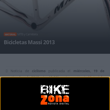
MTB y Carretera
MATERIAL
Bicicletas Massi 2013
Noticia de
ciclismo
publicada el
miércoles, 19 de
septiembre de 2012
a las
15:50h
en la sección de
Material
Desde Massi nos llegan las últimas novedades tanto en MTB como
en carretera.
Destaca en carretera