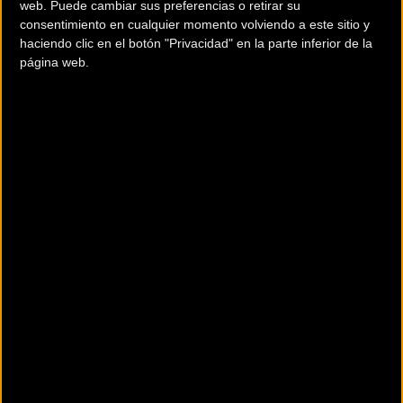
web. Puede cambiar sus preferencias o retirar su
Pincha sobre la imagen para acceder a las fotos.
consentimiento en cualquier momento volviendo a este sitio y
haciendo clic en el botón "Privacidad" en la parte inferior de la
página web.