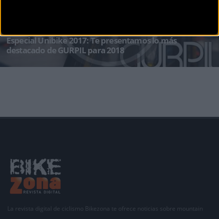
BIKEZONATV
Especial Unibike 2017: Te presentamos lo más
destacado de GURPIL para 2018
Desde su coqueto stand de Unibike, GURPIL nos presenta este año sus ruedas GTR, en este
caso con RR tubeles
La revista digital de ciclismo Bikezona te ofrece noticias sobre mountain