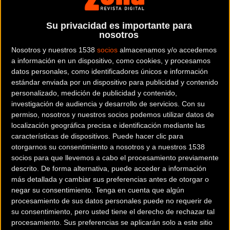
de esta edición que iremos publicando a lo largo de las
próximas semanas.
Su privacidad es importante para
nosotros
Para abrir boca te dejamos este resumen flash con algunos
Nosotros y nuestros 1538
socios
almacenamos y/o accedemos
de los mejores momentos de lo vivido en Ifema.
a información en un dispositivo, como cookies, y procesamos
datos personales, como identificadores únicos e información
estándar enviada por un dispositivo para publicidad y contenido
personalizado, medición de publicidad y contenido,
investigación de audiencia y desarrollo de servicios.
Con su
permiso, nosotros y nuestros socios podemos utilizar datos de
localización geográfica precisa e identificación mediante las
características de dispositivos. Puede hacer clic para
otorgarnos su consentimiento a nosotros y a nuestros 1538
socios para que llevemos a cabo el procesamiento previamente
descrito. De forma alternativa, puede acceder a información
más detallada y cambiar sus preferencias antes de otorgar o
negar su consentimiento.
Tenga en cuenta que algún
procesamiento de sus datos personales puede no requerir de
su consentimiento, pero usted tiene el derecho de rechazar tal
Si prefieres también puedes ver las galerías de imágenes.
procesamiento. Sus preferencias se aplicarán solo a este sitio