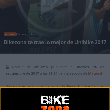
Vídeos y fotos
MATERIAL
Bikezona te trae lo mejor de Unibike 2017
Noticia de
ciclismo
publicada el
martes, 26 de
septiembre de 2017
a las
09:54h
en la sección de
Material
Bikezona estuvo un año más en la
Feria Unibike
, la gran
fiesta de la bicicleta donde las marcas nos dejan ver lo que
nos han preparado para la próxima temporada. Ya estamos
preparando los vídeos con las novedades más destacadas