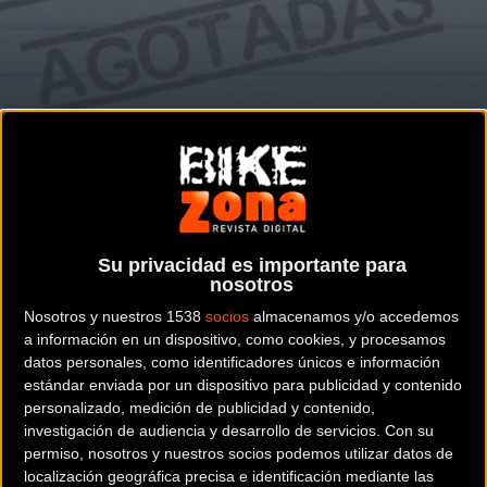
Comienza este domingo
MTB
Bizkaia Kopa Trail: Agotadas las
inscripciones para Arrieta
Su privacidad es importante para
nosotros
Noticia de
ciclismo
publicada el
sábado, 19 de marzo de
Nosotros y nuestros 1538
socios
almacenamos y/o accedemos
2016
a las
11:30h
en la sección de
MTB
a información en un dispositivo, como cookies, y procesamos
datos personales, como identificadores únicos e información
La
Bizkaia Kopa Trail 2016
comienza este domingo con la
estándar enviada por un dispositivo para publicidad y contenido
personalizado, medición de publicidad y contenido,
prueba que se disputará en la localidad bizkaina de
investigación de audiencia y desarrollo de servicios.
Con su
Arrieta.
permiso, nosotros y nuestros socios podemos utilizar datos de
localización geográfica precisa e identificación mediante las