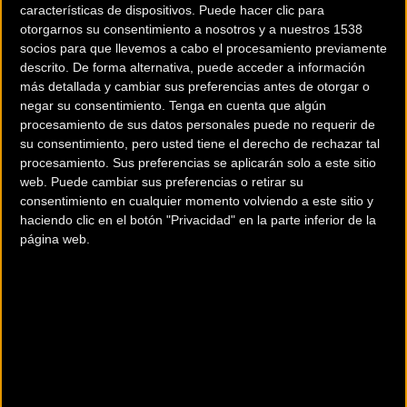
Las inscripciones para esta primera prueba se han agotado
características de dispositivos. Puede hacer clic para
ya por lo que no será posible inscribirse on-line ni el
otorgarnos su consentimiento a nosotros y a nuestros 1538
mismo día de la prueba.
socios para que llevemos a cabo el procesamiento previamente
descrito. De forma alternativa, puede acceder a información
más detallada y cambiar sus preferencias antes de otorgar o
600 amantes del deporte se verán por lo tanto el próximo
negar su consentimiento.
Tenga en cuenta que algún
domingo en Arrieta.
procesamiento de sus datos personales puede no requerir de
su consentimiento, pero usted tiene el derecho de rechazar tal
procesamiento. Sus preferencias se aplicarán solo a este sitio
web. Puede cambiar sus preferencias o retirar su
consentimiento en cualquier momento volviendo a este sitio y
haciendo clic en el botón "Privacidad" en la parte inferior de la
página web.
Más info. de este evento