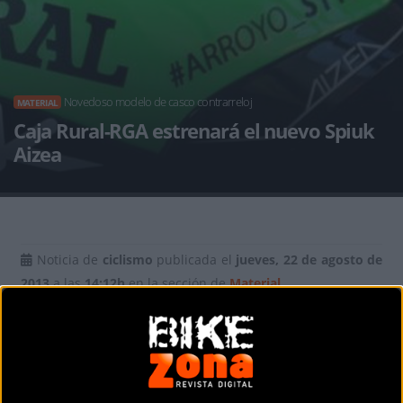
Novedoso modelo de casco contrarreloj
MATERIAL
Caja Rural-RGA estrenará el nuevo Spiuk
Aizea
Noticia de
ciclismo
publicada el
jueves, 22 de agosto de
2013
a las
14:12h
en la sección de
Material
El nuevo Aizea de
SPIUK
, el novedoso modelo de casco contrarreloj
desarrollado por la marca de accesorios de ciclismo, hará su puesta
en escena oficial el próximo 24 de Agosto durante la primera etapa
de La Vuelta a España. Será un estreno muy especial, días antes de