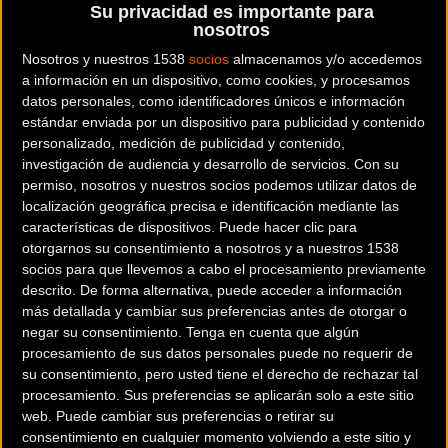
Su privacidad es importante para
que se presente a los medios en la feria EUROBIKE de ciclismo.
nosotros
Nosotros y nuestros 1538
socios
almacenamos y/o accedemos
Partiendo de las excelentes condiciones del casco Kronos, se ha
a información en un dispositivo, como cookies, y procesamos
desarrollado un modelo mucho más versátil cuyas opciones de
datos personales, como identificadores únicos e información
configuración se adaptan a distintas especialidades y posturas de
estándar enviada por un dispositivo para publicidad y contenido
personalizado, medición de publicidad y contenido,
pedaleo. Han sido casi 2 años de desarrollo en los que se ha
investigación de audiencia y desarrollo de servicios.
Con su
primado especialmente la seguridad y la aerodinámica, basada en la
permiso, nosotros y nuestros socios podemos utilizar datos de
forma más aerodinámica existente como es la gota de agua.
localización geográfica precisa e identificación mediante las
características de dispositivos. Puede hacer clic para
El AIZEA permite utilizar dependiendo de las necesidades y
otorgarnos su consentimiento a nosotros y a nuestros 1538
socios para que llevemos a cabo el procesamiento previamente
preferencias del ciclista, distintas configuraciones del casco. Para los
descrito. De forma alternativa, puede acceder a información
especialistas puros, de técnica refinada en el pedaleo y habituados
más detallada y cambiar sus preferencias antes de otorgar o
a ir perfectamente acoplados sobre la bici, la cola larga del Aizea es
negar su consentimiento.
Tenga en cuenta que algún
su configuración óptima. Otra opción es sustituirla por la cola corta,
procesamiento de sus datos personales puede no requerir de
su consentimiento, pero usted tiene el derecho de rechazar tal
una opción que permite una mayor movilidad y abanico postural,
procesamiento. Sus preferencias se aplicarán solo a este sitio
sin que la aerodinámica se resienta. Por lo tanto, cada miembro del
web. Puede cambiar sus preferencias o retirar su
Caja Rural-Seguros RGA podrá configurar el casco Aizea según sus
consentimiento en cualquier momento volviendo a este sitio y