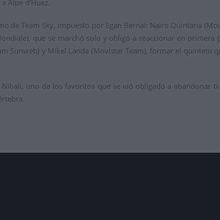
 a Alpe d’Huez.
tmo de Team Sky, impuesto por Egan Bernal: Nairo Quintana (Mov
ondiale), que se marchó solo y obligó a reaccionar en primera p
 Sunweb) y Mikel Landa (Movistar Team), formar el quinteto que 
o Nibali, uno de los favoritos que se vió obligado a abandonar t
értebra.