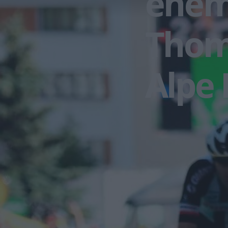
enemi
Thoma
Alpe