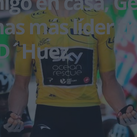
go en casa, Ge
s más líder tr
 D´Huez