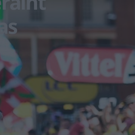
raint
as