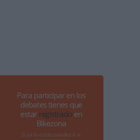
Para participar en los
debates tienes que
estar
registrado
en
Bikezona
Si ya lo estás puedes ir a: