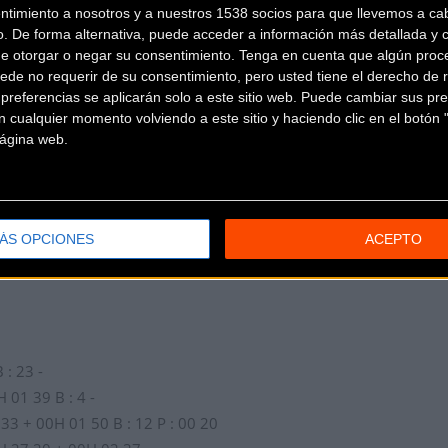
ntimiento a nosotros y a nuestros 1538 socios para que llevemos a ca
o. De forma alternativa, puede acceder a información más detallada y 
de otorgar o negar su consentimiento.
Tenga en cuenta que algún proc
ede no requerir de su consentimiento, pero usted tiene el derecho de r
mento de
@ciclismortve
@josuelena
con
@MikelLandaMeana
just
referencias se aplicarán solo a este sitio web. Puede cambiar sus pref
 cualquier momento volviendo a este sitio y haciendo clic en el botón "
 página web.
julio de 2018
ÁS OPCIONES
ACEPTO
: 23 -
01 39 B : 4 -
+ 00H 01 50 B : 12 P : 00 20