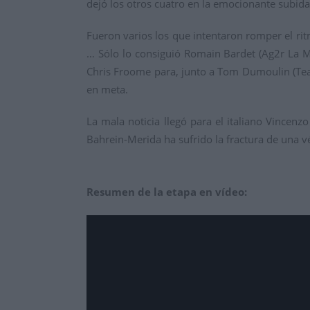
dejó los otros cuatro en la emocionante subida
Fueron varios los que intentaron romper el ri
… Sólo lo consiguió Romain Bardet (Ag2r La M
Chris Froome para, junto a Tom Dumoulin (Team
en meta.
La mala noticia llegó para el italiano Vincenz
Bahrein-Merida ha sufrido la fractura de una v
Resumen de la etapa en vídeo: