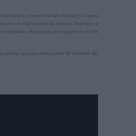
istar Team), Vincenzo Nibali (Astana Pro Team)
ersona al maillot amarillo Geraint Thomas y a
rebasaría a Kruijswijk para jugarse el triunfo
ras chocar con una motocicleta. El corredor del