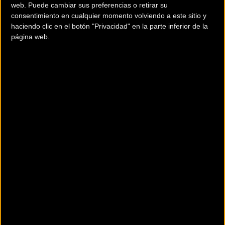
web. Puede cambiar sus preferencias o retirar su
años seguía queriendo competir. Finalmente lo hará en el
consentimiento en cualquier momento volviendo a este sitio y
Lampre - Merida que ha confirmado su fichaje a través de
haciendo clic en el botón "Privacidad" en la parte inferior de la
facebook.
página web.
Los detalles de la operación se conocerán en breve, pero el
fichaje ya es oficial y podría debutar con sus nuevos colores
en la
Challenge de Mallorca
.
Comentarios de la Noticia
Noticias sin comentarios. ¡Ya puedes escribir el tuyo!
Para participar en los debates