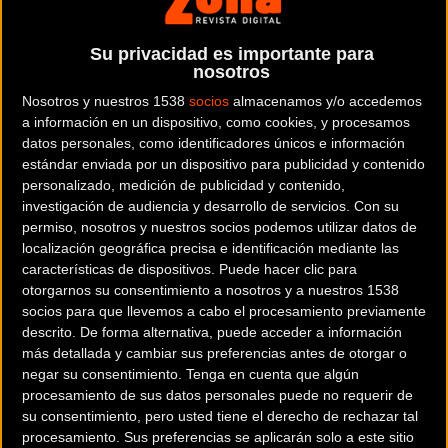
Su privacidad es importante para
nosotros
Nosotros y nuestros 1538
socios
almacenamos y/o accedemos
Se encontraba sin equipo
CARRETERA
a información en un dispositivo, como cookies, y procesamos
Chris Horner ya es corredor del Lampre -
datos personales, como identificadores únicos e información
Merida
estándar enviada por un dispositivo para publicidad y contenido
personalizado, medición de publicidad y contenido,
investigación de audiencia y desarrollo de servicios.
Con su
permiso, nosotros y nuestros socios podemos utilizar datos de
localización geográfica precisa e identificación mediante las
características de dispositivos. Puede hacer clic para
Noticia de
ciclismo
publicada el
jueves, 30 de enero de
otorgarnos su consentimiento a nosotros y a nuestros 1538
socios para que llevemos a cabo el procesamiento previamente
2014
a las
09:27h
en la sección de
Carretera
descrito. De forma alternativa, puede acceder a información
más detallada y cambiar sus preferencias antes de otorgar o
avance
. El sorprendete ganador de la Vuelta a España 2013,
negar su consentimiento.
Tenga en cuenta que algún
Chris Horner
, ha encontrado finalmente equipos.
procesamiento de sus datos personales puede no requerir de
su consentimiento, pero usted tiene el derecho de rechazar tal
procesamiento. Sus preferencias se aplicarán solo a este sitio
El norteamericano se encontraba sin escuadra y a sus 42