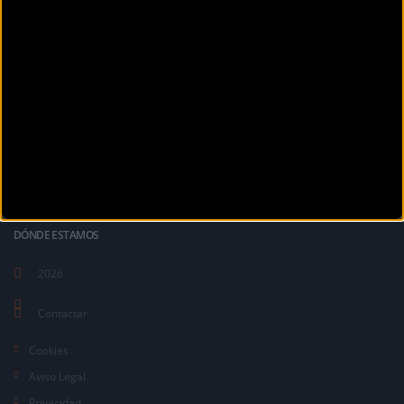
La revista digital de ciclismo Bikezona te ofrece noticias sobre mountain
bike MTB, ciclismo de carretera, e-bikes, bicicletas, componentes y
accesorios.
DÓNDE ESTAMOS
2026
Contactar
Cookies
Aviso Legal
Privacidad