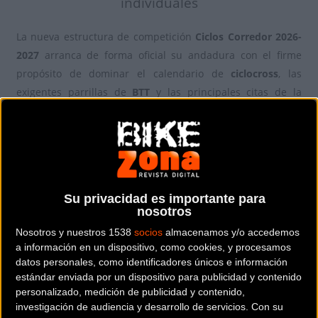
individuales
La nueva estructura de competición
Ciclos Corredor 2026-
2027
arranca de forma oficial su andadura con el firme
propósito de dominar el calendario de
ciclocross
, las
exigentes parrillas de
BTT
y las principales citas de la
temporada. El histórico bloque de la Comunidad de Madrid
unifica veteranía, velocidad y estrategia con el respaldo
técnico de marcas líderes para asegurar una presencia
masiva en los cajones de honor durante los próximos
meses de competición.
Su privacidad es importante para
nosotros
Presentación oficial en Vallecas
Nosotros y nuestros 1538
socios
almacenamos y/o accedemos
a información en un dispositivo, como cookies, y procesamos
El madrileño barrio de Vallecas se convirtió el pasado fin de
datos personales, como identificadores únicos e información
semana en el epicentro del ciclismo de competición con la
estándar enviada por un dispositivo para publicidad y contenido
presentación oficial del equipo ciclista
Ciclos Corredor
. En
personalizado, medición de publicidad y contenido,
un acto que reunió a aficionados, patrocinadores y medios
investigación de audiencia y desarrollo de servicios.
Con su