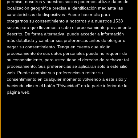
permiso, nosotros y nuestros socios podemos utilizar datos de
especializados, la estructura madrileña exhibió a gran
localización geográfica precisa e identificación mediante las
parte de su potente plantilla, que para esta campaña
características de dispositivos. Puede hacer clic para
estrenará una espectacular equipación de alta gama
otorgarnos su consentimiento a nosotros y a nuestros 1538
diseñada por
Inverse
.
socios para que llevemos a cabo el procesamiento previamente
descrito. De forma alternativa, puede acceder a información
más detallada y cambiar sus preferencias antes de otorgar o
negar su consentimiento.
Tenga en cuenta que algún
Durante el evento se dieron a conocer de forma detallada
procesamiento de sus datos personales puede no requerir de
las metas deportivas a corto plazo y el exhaustivo plan de
su consentimiento, pero usted tiene el derecho de rechazar tal
preparación con vistas al inicio de la esperada temporada
procesamiento. Sus preferencias se aplicarán solo a este sitio
web. Puede cambiar sus preferencias o retirar su
de
ciclocross en Septiembre
, una disciplina que la
consentimiento en cualquier momento volviendo a este sitio y
escuadra ha marcado en rojo dentro de su calendario
haciendo clic en el botón "Privacidad" en la parte inferior de la
estratégico debido al gran historial de éxitos que atesoran
página web.
sus integrantes.