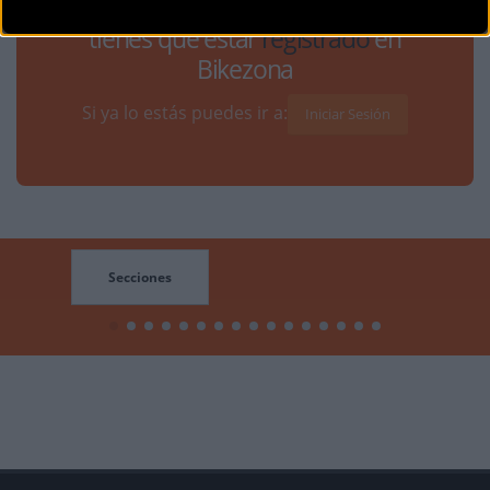
Para participar en los debates
tienes que estar
registrado
en
Bikezona
Si ya lo estás puedes ir a:
Iniciar Sesión
Secciones