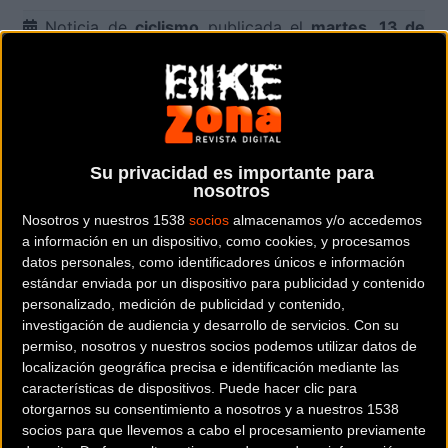
Noticia de
ciclismo
publicada el
martes, 13 de
mayo de 2025
a las
17:00h
en la sección de
Salud
Tras horas de pedaleo, el cuerpo del ciclista no solo
necesita descanso, sino una recuperación
estratégica. Conocer cómo cuidarse tras una salida
Su privacidad es importante para
intensa marca la diferencia en el rendimiento y la
nosotros
salud, por ello, aquí te traemos las mejores técnicas
Nosotros y nuestros 1538
socios
almacenamos y/o accedemos
físicas e incluso entretenimiento digital tras tus
a información en un dispositivo, como cookies, y procesamos
salidas con la bici.
datos personales, como identificadores únicos e información
estándar enviada por un dispositivo para publicidad y contenido
En el mundo del ciclismo, la recuperación no es un
personalizado, medición de publicidad y contenido,
investigación de audiencia y desarrollo de servicios.
Con su
añadido opcional, sino una parte integral del
permiso, nosotros y nuestros socios podemos utilizar datos de
entrenamiento. Los ciclistas, tanto profesionales
localización geográfica precisa e identificación mediante las
como aficionados, dedican largas horas a mejorar su
características de dispositivos. Puede hacer clic para
resistencia, fuerza y técnica. Sin embargo, sin una
otorgarnos su consentimiento a nosotros y a nuestros 1538
socios para que llevemos a cabo el procesamiento previamente
correcta recuperación, ese esfuerzo puede volverse