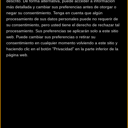
descrito. De forma alternativa, puede acceder a información
contraproducente. Hoy, las rutinas post-entreno han
más detallada y cambiar sus preferencias antes de otorgar o
evolucionado más allá del estiramiento tradicional y
negar su consentimiento.
Tenga en cuenta que algún
el descanso pasivo. Incorporan alimentación
procesamiento de sus datos personales puede no requerir de
su consentimiento, pero usted tiene el derecho de rechazar tal
específica, métodos de recuperación activa y
procesamiento. Sus preferencias se aplicarán solo a este sitio
nuevas formas de relajación adaptadas a un estilo
web. Puede cambiar sus preferencias o retirar su
de vida digital.
consentimiento en cualquier momento volviendo a este sitio y
haciendo clic en el botón "Privacidad" en la parte inferior de la
Tanto si has recorrido los puertos de montaña de
página web.
Pirineos como si simplemente has rodado por tu
ciudad, tu cuerpo requiere cuidados específicos
para seguir rindiendo y evitar lesiones. A
continuación, repasamos las mejores prácticas para
una recuperación completa, desde las más clásicas
hasta las que integran tecnología y ocio.
El descanso físico: mucho más que
parar