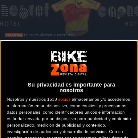
Primeros kilómetros recorridos
CARRETERA
Comienza la concentración de la Selección
Española de ciclismo en Altea
Noticia de
ciclismo
publicada el
martes, 30 de junio de
Su privacidad es importante para
nosotros
2020
a las
08:10h
en la sección de
Carretera
Nosotros y nuestros 1538
socios
almacenamos y/o accedemos
a información en un dispositivo, como cookies, y procesamos
El combinado nacional ha
datos personales, como identificadores únicos e información
estándar enviada por un dispositivo para publicidad y contenido
rodado por primera vez por
personalizado, medición de publicidad y contenido,
las carreteras alicantinas que
investigación de audiencia y desarrollo de servicios.
Con su
permiso, nosotros y nuestros socios podemos utilizar datos de