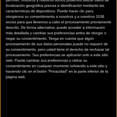
disfrutarán hasta el próximo
localización geográfica precisa e identificación mediante las
características de dispositivos. Puede hacer clic para
viernes
otorgarnos su consentimiento a nosotros y a nuestros 1538
socios para que llevemos a cabo el procesamiento previamente
descrito. De forma alternativa, puede acceder a información
más detallada y cambiar sus preferencias antes de otorgar o
La Selección Española masculina, concentrada en el
negar su consentimiento.
Tenga en cuenta que algún
hotel Cap Negret de Altea hasta el próximo 3 de julio,
procesamiento de sus datos personales puede no requerir de
ha completado hoy su primera sesión de
su consentimiento, pero usted tiene el derecho de rechazar tal
procesamiento. Sus preferencias se aplicarán solo a este sitio
entrenamiento tras someterse en el mediodía del
web. Puede cambiar sus preferencias o retirar su
domingo a las pruebas para detectar posibles
consentimiento en cualquier momento volviendo a este sitio y
infecciones por Covid-19.
haciendo clic en el botón "Privacidad" en la parte inferior de la
página web.
La concentración impulsada por la RFEC ha
comenzado a rodar bajo estrictas medidas de
seguridad y un sensacional ambiente entre los 13
ciclistas participantes convocados
. Alejandro Valverde
(Movistar Team), Fernando Barceló (Cofidis), Pascual
Momparler, seleccionador nacional, y Césareo López,