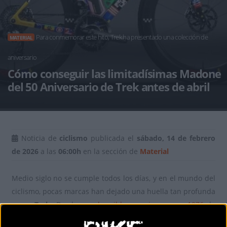
Para conmemorar este hito, Trek ha presentado una colección de
MATERIAL
aniversario
Cómo conseguir las limitadísimas Madone
del 50 Aniversario de Trek antes de abril
Noticia de
ciclismo
publicada el
sábado, 14 de febrero
de 2026
a las
06:00h
en la sección de
Material
Medio siglo no se cumple todos los días, y en el mundo del
ciclismo, pocas marcas han dejado una huella tan profunda
como
Trek
. Desde sus
humildes comienzos en 1976
, la
firma de Waterloo ha pasado de ser un pequeño taller a