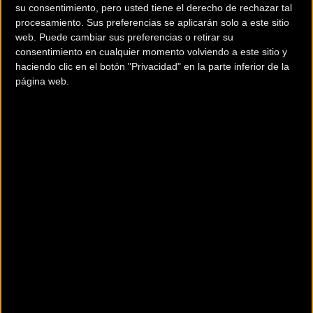
su consentimiento, pero usted tiene el derecho de rechazar tal
procesamiento. Sus preferencias se aplicarán solo a este sitio
First 50 | Un lienzo que narra la
web. Puede cambiar sus preferencias o retirar su
consentimiento en cualquier momento volviendo a este sitio y
evolución del ciclismo
haciendo clic en el botón "Privacidad" en la parte inferior de la
página web.
La serie
First 50
no es simplemente un esquema de pintura
llamativo; es una narrativa visual. Cada gráfico integrado
en el cuadro representa un momento clave, un avance
técnico o una influencia cultural que ha marcado la
trayectoria de la marca. Es una bicicleta diseñada para
quienes entienden que el ciclismo es tanto patrimonio
como rendimiento.