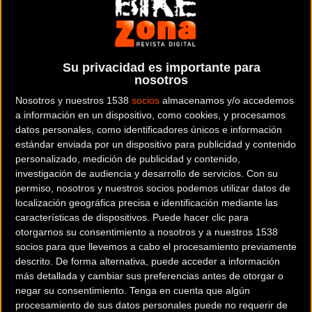
convertirse en un gigante global que no solo fabrica
bicicletas, sino que impulsa la sostenibilidad, fomenta el
deporte base y redefine constantemente la ingeniería
aerodinámica.
Su privacidad es importante para
nosotros
Para conmemorar este hito, Trek ha presentado una
Nosotros y nuestros 1538
socios
almacenamos y/o accedemos
colección de aniversario que es, en esencia, una carta de
a información en un dispositivo, como cookies, y procesamos
amor a su propia historia y a los ciclistas que han
datos personales, como identificadores únicos e información
estándar enviada por un dispositivo para publicidad y contenido
pedaleado junto a ellos durante cinco décadas.
personalizado, medición de publicidad y contenido,
investigación de audiencia y desarrollo de servicios.
Con su
permiso, nosotros y nuestros socios podemos utilizar datos de
localización geográfica precisa e identificación mediante las
características de dispositivos. Puede hacer clic para
otorgarnos su consentimiento a nosotros y a nuestros 1538
socios para que llevemos a cabo el procesamiento previamente
descrito. De forma alternativa, puede acceder a información
más detallada y cambiar sus preferencias antes de otorgar o
negar su consentimiento.
Tenga en cuenta que algún
procesamiento de sus datos personales puede no requerir de