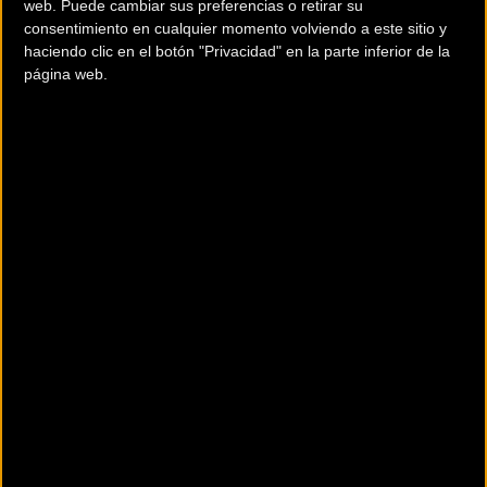
web. Puede cambiar sus preferencias o retirar su
consentimiento en cualquier momento volviendo a este sitio y
haciendo clic en el botón "Privacidad" en la parte inferior de la
Sábado 2 de mayo: 20:45h
página web.
*Hora peninsular española
Por su parte, en Esport3, también con la misma duración de
15 minutos, y con la locución en catalán de Jordi
Bentanachs, la Titan Desert by Garmin se podrá ver en los
siguientes horarios:
Lunes 27 de abril: 21:30h
Martes 28 de abril: 21:00h
Miércoles 29 de abril: 22:45h