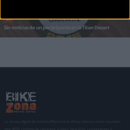
MTB
Sin noticias de un participante en la Titan Desert
Última hora: el corredor ha sido encontrado sano y salvo por la organización de la prueba
El part
La revista digital de ciclismo Bikezona te ofrece noticias sobre mountain
bike MTB, ciclismo de carretera, e-bikes, bicicletas, componentes y