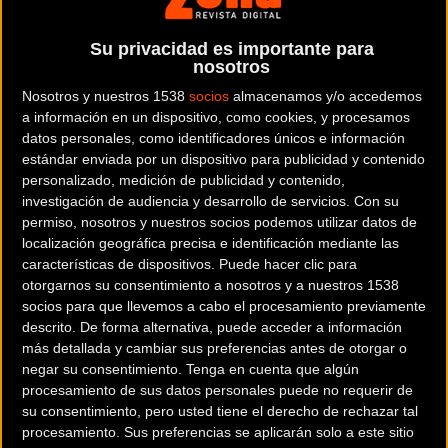
Como en los últimos años, las evoluciones de los
participantes se podrán seguir con un programa diario que
Su privacidad es importante para
se emitirá en TDP (Teledeporte) y en Esport3 (canal
nosotros
temático deportivo de la Televisión de Catalunya).
Nosotros y nuestros 1538
socios
almacenamos y/o accedemos
a información en un dispositivo, como cookies, y procesamos
El programa, de unos 15 minutos de duración diarios,
datos personales, como identificadores únicos e información
tendrá en TDP la locución de Joan Carles Garcia, y su
estándar enviada por un dispositivo para publicidad y contenido
programación se podrá seguir en los siguientes horarios:
personalizado, medición de publicidad y contenido,
investigación de audiencia y desarrollo de servicios.
Con su
permiso, nosotros y nuestros socios podemos utilizar datos de
Lunes 27 de abril: 20:15h
localización geográfica precisa e identificación mediante las
características de dispositivos. Puede hacer clic para
otorgarnos su consentimiento a nosotros y a nuestros 1538
Martes 28 de abril: 20:15h
socios para que llevemos a cabo el procesamiento previamente
descrito. De forma alternativa, puede acceder a información
Miércoles 29 de abril: 22:30h
más detallada y cambiar sus preferencias antes de otorgar o
negar su consentimiento.
Tenga en cuenta que algún
procesamiento de sus datos personales puede no requerir de
Jueves 30 de abril: 20:15h
su consentimiento, pero usted tiene el derecho de rechazar tal
procesamiento. Sus preferencias se aplicarán solo a este sitio
Viernes 1 de mayo: 20:15h