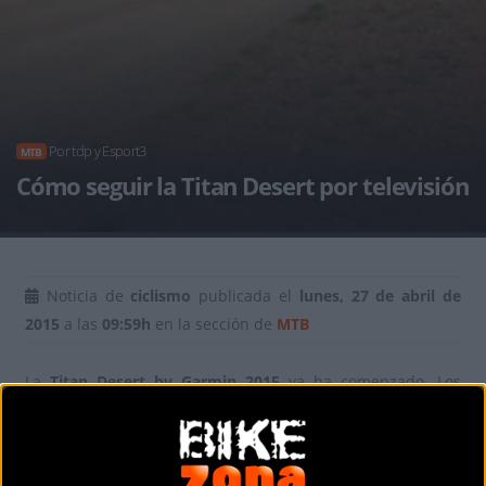
Por tdp y Esport3
MTB
Cómo seguir la Titan Desert por televisión
Noticia de
ciclismo
publicada el
lunes, 27 de abril de
2015
a las
09:59h
en la sección de
MTB
La
Titan Desert by Garmin 2015
ya ha comenzado. Los
participantes con la baja por fiebre del gran Milton Ramos
ya recorren las arenas del desierto.