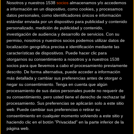
desde el domingo 4 hasta el 11 de octubre, y que servirá
Nosotros y nuestros 1538
socios
almacenamos y/o accedemos
a información en un dispositivo, como cookies, y procesamos
como preparación del Europeo, en GreNchen (Suiza),
datos personales, como identificadores únicos e información
programado del 14 al 18. "Si no hay ninguna baja por
estándar enviada por un dispositivo para publicidad y contenido
lesión, éste será el grupo que acudirá al Europeo", comenta
personalizado, medición de publicidad y contenido,
Salvador Meliá, seleccionador nacional.
investigación de audiencia y desarrollo de servicios.
Con su
permiso, nosotros y nuestros socios podemos utilizar datos de
localización geográfica precisa e identificación mediante las
características de dispositivos. Puede hacer clic para
otorgarnos su consentimiento a nosotros y a nuestros 1538
“García de Mateos hizo un gran Campeonato de España y
socios para que llevemos a cabo el procesamiento previamente
se ha adaptado muy bien, por lo que voy a contar con él. En
descrito. De forma alternativa, puede acceder a información
cuanto a Sheyla, los problemas de muelas que tuvo en el
más detallada y cambiar sus preferencias antes de otorgar o
Mundial de Richmond le van a obligar a una extracción
negar su consentimiento.
Tenga en cuenta que algún
procesamiento de sus datos personales puede no requerir de
dental y a estar varios días de baja, por lo que no podré
su consentimiento, pero usted tiene el derecho de rechazar tal
contar con ella, como deseaba”, añade el técnico español.
procesamiento. Sus preferencias se aplicarán solo a este sitio
web. Puede cambiar sus preferencias o retirar su
consentimiento en cualquier momento volviendo a este sitio y
haciendo clic en el botón "Privacidad" en la parte inferior de la
página web.