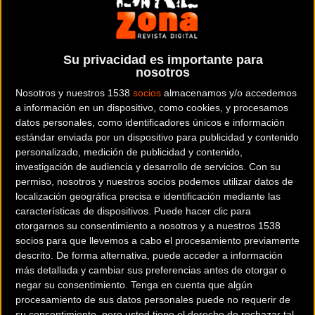
Su privacidad es importante para
nosotros
Hoy en Navarra
MATERIAL
Nosotros y nuestros 1538
socios
almacenamos y/o accedemos
Conferencia de Rafa Alkorta: Crea tu
a información en un dispositivo, como cookies, y procesamos
marca personal como deportista
datos personales, como identificadores únicos e información
estándar enviada por un dispositivo para publicidad y contenido
personalizado, medición de publicidad y contenido,
investigación de audiencia y desarrollo de servicios.
Con su
permiso, nosotros y nuestros socios podemos utilizar datos de
localización geográfica precisa e identificación mediante las
Noticia de
ciclismo
publicada el
lunes, 27 de febrero de
características de dispositivos. Puede hacer clic para
2017
a las
09:23h
en la sección de
Material
otorgarnos su consentimiento a nosotros y a nuestros 1538
socios para que llevemos a cabo el procesamiento previamente
descrito. De forma alternativa, puede acceder a información
Hoy lunes 27 de febrero a las 19:30 Rafa Alkorta Martinez,
más detallada y cambiar sus preferencias antes de otorgar o
socio de Dragoon, participará en La Nave de YOU Live y nos
negar su consentimiento.
Tenga en cuenta que algún
dará su punto de vista sobre la relevancia de la marca
procesamiento de sus datos personales puede no requerir de
personal en el mundo del deporte.
su consentimiento, pero usted tiene el derecho de rechazar tal