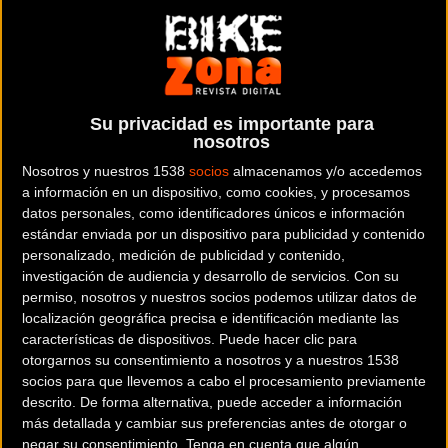
Más al norte, desde Catalunya pero específicamente
de la provincia de Tarragona llegan el Controlpack y
el Team MP Group. Desde Mallorca, el Arabay Team
Balears no quiere perderse una prueba que sin duda
será un gran objetivo de la temporada.
Su privacidad es importante para
nosotros
Nosotros y nuestros 1538
socios
almacenamos y/o accedemos
a información en un dispositivo, como cookies, y procesamos
datos personales, como identificadores únicos e información
Tres equipos gallegos: el High Level Gsport, el
estándar enviada por un dispositivo para publicidad y contenido
Supermercados Froiz y el Padronés Cortizo estarán
personalizado, medición de publicidad y contenido,
en esta Volta a Valencia mientras que la
investigación de audiencia y desarrollo de servicios.
Con su
representación madrileña llega con el EOLO KOMETA
permiso, nosotros y nuestros socios podemos utilizar datos de
localización geográfica precisa e identificación mediante las
de la Fundación Alberto Contador. Desde
características de dispositivos. Puede hacer clic para
Extremadura, llega el conjunto Bicicletas Rodríguez
otorgarnos su consentimiento a nosotros y a nuestros 1538
y resta el conjunto navarro Caja Rural ALEA, que sin
socios para que llevemos a cabo el procesamiento previamente
duda parte como uno de los grandes bloques de la
descrito. De forma alternativa, puede acceder a información
prueba.
más detallada y cambiar sus preferencias antes de otorgar o
negar su consentimiento.
Tenga en cuenta que algún