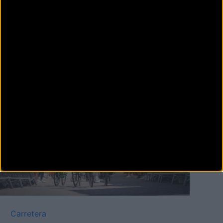
Féminas
La Volta a València Women celebra
hoy su primera edición
Hoy, 5 de septiembre, se celebra el debut de la Volta a
València Women. Las ciclistas recorrerán un trayec
Carretera