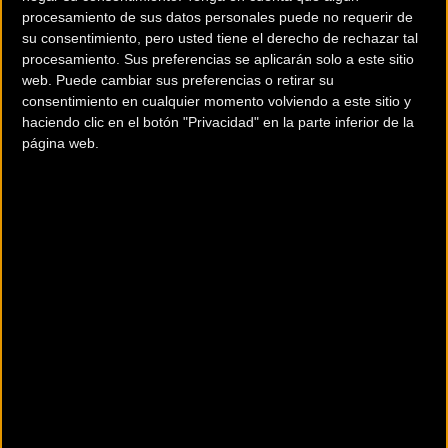
La presencia internacional corresponde al Bahrein
procesamiento de sus datos personales puede no requerir de
Academy, a la Selección de Arabia Saudí y también
su consentimiento, pero usted tiene el derecho de rechazar tal
a los franceses del AVC Aix en Provence, unos fijos
procesamiento. Sus preferencias se aplicarán solo a este sitio
web. Puede cambiar sus preferencias o retirar su
en la competición.
consentimiento en cualquier momento volviendo a este sitio y
haciendo clic en el botón "Privacidad" en la parte inferior de la
página web.
Más info. de este evento
Volta a València Women 2024
Se celebra el
05/09/2024
La Volta València continúa en 2024 el trabajo iniciado
la pasada temporada, con la organización del CC
Hemón y en esta ocasió
... [+]
Comentarios de la Noticia