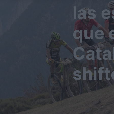
las e
que 
Cata
shif