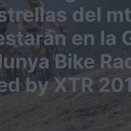
strellas del m
estarán en la
lunya Bike Ra
ted by XTR 20