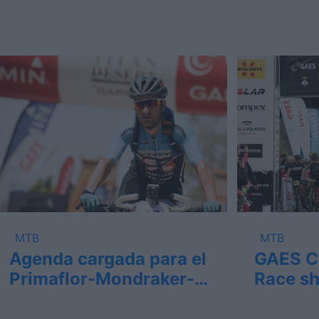
MTB
MTB
Agenda cargada para el
GAES Ca
Primaflor-Mondraker-
Race sh
Rotor
alcanza
Los últimos meses de competición
Nuevo éxito
inscrit