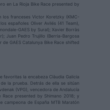
ero en La Rioja Bike Race presented by
n los franceses Victor Koretzky (KMC-
los españoles Oliver Avilés (41 Team),
nnondale-GAES by Sural); Xavier Borràs
); Juan Pedro Trujillo (Berria-Bargosa
or de GAES Catalunya Bike Race shifted
e favoritas la encabeza Clàudia Galicia
 la prueba. Detrás de ella se sitúan
ovdenak (VPG), vencedora de Andalucía
ke Race presented by Shimano 2018; y
gente campeona de España MTB Maratón