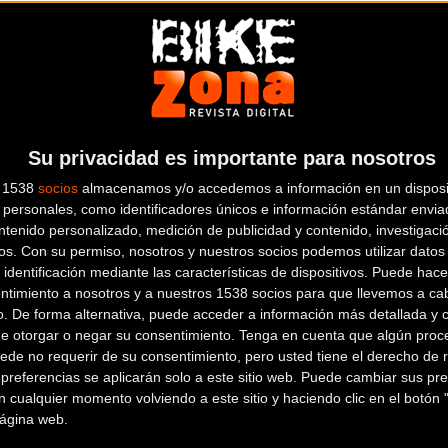
mana Naima Madlen Diesner (Olympia Factory Cycli
el
tor), vigente campeona de España y bronce en el C
de
 Santanyes (Olympia Factory Cycling) o Mercè Paci
Su privacidad es importante para nosotros
s 1538
socios
almacenamos y/o accedemos a información en un disposit
personales, como identificadores únicos e información estándar enviad
ntenido personalizado, medición de publicidad y contenido, investigaci
os.
Con su permiso, nosotros y nuestros socios podemos utilizar datos 
bién el piloto de MotoGP, Aleix Espargaró; los expilo
 identificación mediante las características de dispositivos. Puede hacer
ra
ntimiento a nosotros y a nuestros 1538 socios para que llevemos a ca
 Dori Ruano.
o. De forma alternativa, puede acceder a información más detallada y 
de otorgar o negar su consentimiento.
Tenga en cuenta que algún proc
ede no requerir de su consentimiento, pero usted tiene el derecho de r
referencias se aplicarán solo a este sitio web. Puede cambiar sus pref
 cualquier momento volviendo a este sitio y haciendo clic en el botón "
 página web.