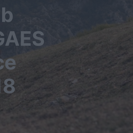
tb
 GAES
ce
18