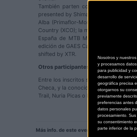
También parten con opciones la ale
presented by Shimano 2018, y Rocío d
Alba (Primaflor-Mondraker-Ajram-Ro
Country (XCO); la múltiple campeona 
España de MTB Maratón (XCM) Sandra
edición de GAES Catalunya Bike Race
shifted by XTR.
Nosotros y nuestro
y procesamos datos 
Otros participantes destacados
para publicidad y co
desarrollo de servici
Entre los inscritos se encuentran tam
geográfica precisa e
Checa, y la conocida corredora de Ult
otorgarnos su conse
Trail, Nuria Picas o la ciclista olímpica
previamente descrit
preferencias antes 
datos personales pu
procesamiento. Sus p
su consentimiento en
parte inferior de la
Más info. de este evento