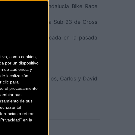
ng), segunda en Andalucía Bike Race
ampeonato de Europa Sub 23 de Cross
os, cuarta clasificada en la pasada
ivo, como cookies,
a por un dispositivo
ón de audiencia y
de localización
tos de Grandes Premios, Carlos y David
 clic para
bo el procesamiento
cambiar sus
esamiento de sus
echazar tal
erencias o retirar
Privacidad" en la