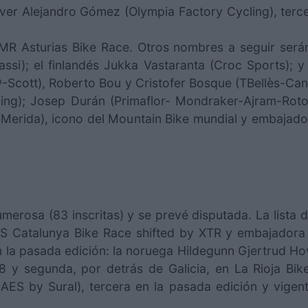
 Ever Alejandro Gómez (Olympia Factory Cycling), terc
R Asturias Bike Race. Otros nombres a seguir será
i); el finlandés Jukka Vastaranta (Croc Sports); y 
-Scott), Roberto Bou y Cristofer Bosque (TBellès-Ca
ing); Josep Durán (Primaflor- Mondraker-Ajram-Rotor
 (Merida), icono del Mountain Bike mundial y embajad
merosa (83 inscritas) y se prevé disputada. La lista d
Catalunya Bike Race shifted by XTR y embajadora de
n la pasada edición: la noruega Hildegunn Gjertrud H
 y segunda, por detrás de Galicia, en La Rioja Bi
-GAES by Sural), tercera en la pasada edición y vi