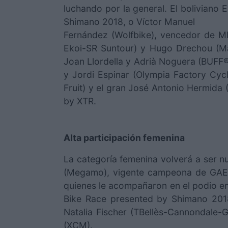
luchando por la general. El boliviano
Shimano 2018, o Víctor Manuel
Fernández (Wolfbike), vencedor de MM
Ekoi-SR Suntour) y Hugo Drechou (Mass
Joan Llordella y Adrià Noguera (BUFF®
y Jordi Espinar (Olympia Factory Cycl
Fruit) y el gran José Antonio Hermida
by XTR.
Alta participación femenina
La categoría femenina volverá a ser nu
(Megamo), vigente campeona de GAES 
quienes le acompañaron en el podio e
Bike Race presented by Shimano 2018
Natalia Fischer (TBellès-Cannondale
(XCM).