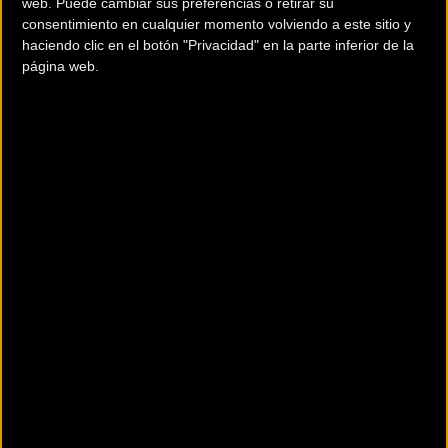
web. Puede cambiar sus preferencias o retirar su
arranca la marcha como una enorme serpiente multicolor.
consentimiento en cualquier momento volviendo a este sitio y
haciendo clic en el botón "Privacidad" en la parte inferior de la
Todo el mundo quiere ir cerca de los grandes, todos
página web.
queremos una foto en marcha con los supercampeones
que nos rodeaban y ellos muy amablemente se prestaban
a ello. Pero pronto el ritmo se acelera mucho y esto
comienza a estirarse, nunca podre olvidar la lección de
ciclismo en el pelotón que viví de la mano de el grandísimo
Iñaki Gastón
… chiquita ponte a rueda que nos vamos a
cabeza de pelotón, durante 50 km muy rompe piernas, este
hombre me lleva en volandas, la media es de más de 32
km/h no me lo podía creer.
Donde se separan la marcha corta y la larga nos
despedimos de él, que grande y que placer pedalear con
Iñaki Gastón, pero por delante nos queda lo más duro subir
El Caracol que pone al pelotón en su sitio… la belleza del
paisaje es increíble, pocos valles tan bonitos he visto, aquí