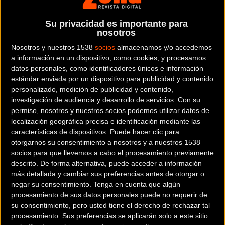
diamante en bruto para mis sentidos, una de las marchas
Su privacidad es importante para
donde belleza, dureza y deporte se unen. Donde puedes
nosotros
compartir pelotón con grandes figuras nacionales del
Nosotros y nuestros 1538
socios
almacenamos y/o accedemos
ciclismo, con los que sales neutralizado durante
a información en un dispositivo, como cookies, y procesamos
muchísimos kilómetros y donde también hay cabida para la
datos personales, como identificadores únicos e información
competición ya que la subida a Peñacabarga estaba
estándar enviada por un dispositivo para publicidad y contenido
cronometrada.
personalizado, medición de publicidad y contenido,
investigación de audiencia y desarrollo de servicios.
Con su
permiso, nosotros y nuestros socios podemos utilizar datos de
Muchos de los Integrantes de aquel maravilloso equipo “El
localización geográfica precisa e identificación mediante las
Teka“, encabezado por el gran Perico Delgado, desde
características de dispositivos. Puede hacer clic para
primera hora de la mañana posaban haciéndose fotos con
otorgarnos su consentimiento a nosotros y a nuestros 1538
todos los niños y no tan niños que disfrutábamos de su
socios para que llevemos a cabo el procesamiento previamente
descrito. De forma alternativa, puede acceder a información
compañía, mientras los grandes galgos que salían a
más detallada y cambiar sus preferencias antes de otorgar o
disputar calentaban haciendo sprines como locos.
negar su consentimiento.
Tenga en cuenta que algún
Recordando sus años mozos y sus grandes gestas la
procesamiento de sus datos personales puede no requerir de
parrilla de salida parecía el Tour de Francia. Qué nivel. Y
su consentimiento, pero usted tiene el derecho de rechazar tal
procesamiento. Sus preferencias se aplicarán solo a este sitio
así entre risas fotos y muchas ganas de disfrutar el pelotón