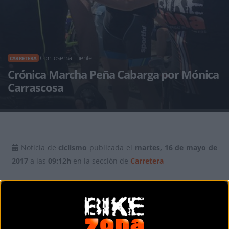
Con Josema Fuente
CARRETERA
Crónica Marcha Peña Cabarga por Mónica
Carrascosa
Noticia de
ciclismo
publicada el
martes, 16 de mayo de
2017
a las
09:12h
en la sección de
Carretera
Llevo años escuchando… desde el precioso pueblo de
Solares
arranca una de las marchas de carretera más
bonitas y cuidadas de Cantabria, Mónica no te la puedes
perder y efectivamente este domingo descubrí como un