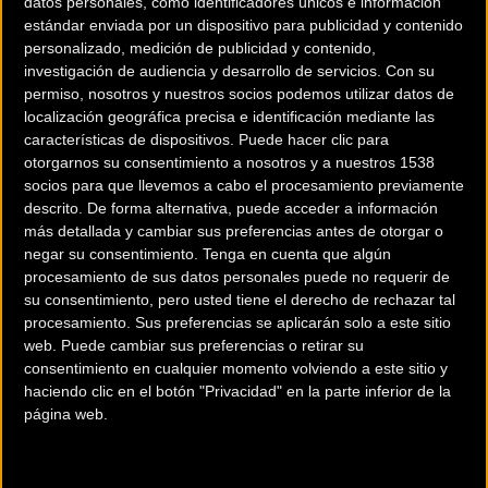
datos personales, como identificadores únicos e información
estándar enviada por un dispositivo para publicidad y contenido
Cuenca acogerá una prueba clave
personalizado, medición de publicidad y contenido,
investigación de audiencia y desarrollo de servicios.
Con su
para el desenlace del Open de
permiso, nosotros y nuestros socios podemos utilizar datos de
localización geográfica precisa e identificación mediante las
España, que se resolverá el
características de dispositivos. Puede hacer clic para
otorgarnos su consentimiento a nosotros y a nuestros 1538
próximo 24 de junio en Tuña.
socios para que llevemos a cabo el procesamiento previamente
descrito. De forma alternativa, puede acceder a información
más detallada y cambiar sus preferencias antes de otorgar o
El Open de España de Enduro llega este domingo a Cuenca para la
negar su consentimiento.
Tenga en cuenta que algún
procesamiento de sus datos personales puede no requerir de
disputa de la penúltima prueba de un calendario que se cierra el
su consentimiento, pero usted tiene el derecho de rechazar tal
próximo 24 de junio en Tuña (Asturias). La cita, organizada por el CD
procesamiento. Sus preferencias se aplicarán solo a este sitio
Sendas de Cuenca, contará con la participación de las categorías
web. Puede cambiar sus preferencias o retirar su
Sub23, Sub23 Fem., Master 50, Master 40, Master 40 Fem., Master
consentimiento en cualquier momento volviendo a este sitio y
30, Master 30 Fem., Junior, Junior Fem., Élite, Élite Fem., Cadete,
haciendo clic en el botón "Privacidad" en la parte inferior de la
página web.
Cadete Fem., Master 60, Master 60 Fem., y Master 50 Fem.
La carrera, que dará cabida a más de 250 participantes, constará de