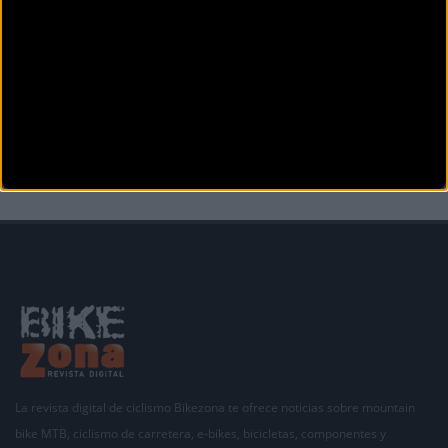
MTB
Tuña acogerá la última prueba del Open de España de
Enduro
La localidad asturiana de Tuña, en Tineo, repite por segundo año consecutivo como sede del
Open de Es
La revista digital de ciclismo Bikezona te ofrece noticias sobre mountain
bike MTB, ciclismo de carretera, e-bikes, bicicletas, componentes y