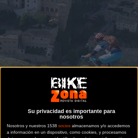
Su privacidad es importante para
nosotros
Noticia de
ciclismo
publicada el
martes, 29 de mayo de 2018
a las
Nosotros y nuestros 1538
socios
almacenamos y/o accedemos
a información en un dispositivo, como cookies, y procesamos
15:32h
en la sección de
Gravity