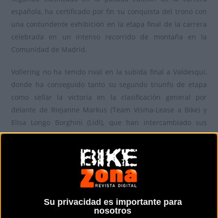
española, ha certificado por fin su conquista del trono con
una contundente exhibición en la etapa final de la carrera
celebrada en un intenso recorrido de montaña en la
Comunidad de Madrid.
Vollering no ha tenido rival en la subida final a Valdesquí,
donde ha conseguido tanto su segundo triunfo de etapa
como sellar la victoria en la clasificación general por
delante de Riejanne Markus (Team Visma-Lease a Bike) y
Elisa Longo Borghini (Lidl), que han intercambiado sus
posiciones en un agónico final.
Para encontrar a la primera española clasificada tenemos
que irnos hasta la posición 20 donde aparece Mavi García a
15 minutos de la ganadora
Su privacidad es importante para
Lo mejor de la última etapa
nosotros