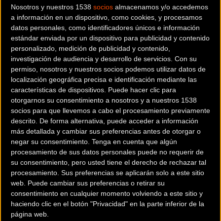
Nosotros y nuestros 1538
socios
almacenamos y/o accedemos
a información en un dispositivo, como cookies, y procesamos
datos personales, como identificadores únicos e información
estándar enviada por un dispositivo para publicidad y contenido
personalizado, medición de publicidad y contenido,
investigación de audiencia y desarrollo de servicios.
Con su
permiso, nosotros y nuestros socios podemos utilizar datos de
localización geográfica precisa e identificación mediante las
características de dispositivos. Puede hacer clic para
otorgarnos su consentimiento a nosotros y a nuestros 1538
socios para que llevemos a cabo el procesamiento previamente
descrito. De forma alternativa, puede acceder a información
más detallada y cambiar sus preferencias antes de otorgar o
negar su consentimiento.
Tenga en cuenta que algún
procesamiento de sus datos personales puede no requerir de
TOP TEN
su consentimiento, pero usted tiene el derecho de rechazar tal
procesamiento. Sus preferencias se aplicarán solo a este sitio
web. Puede cambiar sus preferencias o retirar su
1 DEMI VOLLERING 17 TEAM SD WORX - PROTIME 23H 30 55
consentimiento en cualquier momento volviendo a este sitio y
- B : 26 -
haciendo clic en el botón "Privacidad" en la parte inferior de la
2 RIEJANNE MARKUS 64 TEAM VISMA | LEASE A BIKE 23H 32
página web.