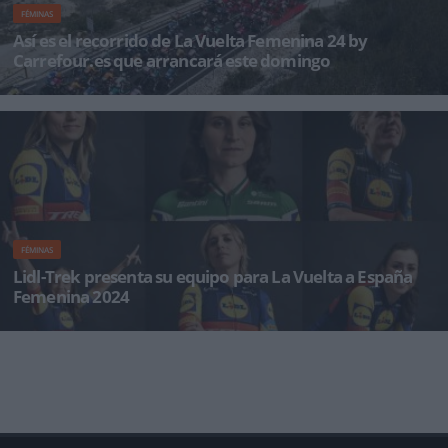
FÉMINAS
Así es el recorrido de La Vuelta Femenina 24 by
Carrefour.es que arrancará este domingo
La Ciudad de las Artes y las Ciencias servirá de escenario para la singular Crono por equipos
inaugural de La Vue
FÉMINAS
Lidl-Trek presenta su equipo para La Vuelta a España
Femenina 2024
Lidl-Trek ha anunciado su nuevo equipo femenino, compuesto por seis ciclistas procedentes
de cinco países, para L