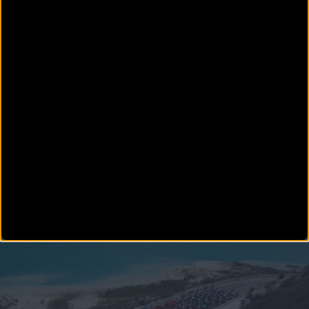
Disfruta de la TV de
BikeZona
¡Alégrate el día con BikeZonaTV!
FÉMINAS
La Vuelta Femenina 24: Lidl-Trek gana la crono a pesar
de una caída en los últimos metros
La segunda edición de La Vuelta Femenina 24 by Carrefour.es se ha puesto en marcha este
domingo con una contrarre