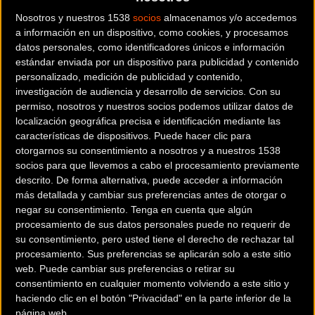
garantía oficial
Nosotros y nuestros 1538
socios
almacenamos y/o accedemos
a información en un dispositivo, como cookies, y procesamos
La transformación del mercado deportivo hacia modelos
datos personales, como identificadores únicos e información
estándar enviada por un dispositivo para publicidad y contenido
más sostenibles gana velocidad en España.
Decathlon
personalizado, medición de publicidad y contenido,
acelera su apuesta por la circularidad con una red de
investigación de audiencia y desarrollo de servicios.
Con su
espacios de ciclismo de Segunda Vida
, un movimiento
permiso, nosotros y nuestros socios podemos utilizar datos de
estratégico que busca transformar la forma en que los
localización geográfica precisa e identificación mediante las
ciclistas adquieren y renuevan su material.
La compañía
características de dispositivos. Puede hacer clic para
otorgarnos su consentimiento a nosotros y a nuestros 1538
implementa en sus tiendas de Terrassa, Barakaldo,
socios para que llevemos a cabo el procesamiento previamente
Alfafar, Alicante y Granada puntos especialistas de
descrito. De forma alternativa, puede acceder a información
ciclismo de Segunda Vida durante el primer semestre del
más detallada y cambiar sus preferencias antes de otorgar o
año, sumándose a los ya operativos en Embajadores,
negar su consentimiento.
Tenga en cuenta que algún
procesamiento de sus datos personales puede no requerir de
Rivas y San Sebastián de los Reyes
.
su consentimiento, pero usted tiene el derecho de rechazar tal
procesamiento. Sus preferencias se aplicarán solo a este sitio
Decathlon, la marca multideporte mundial, refuerza su
web. Puede cambiar sus preferencias o retirar su
compromiso de hacer el deporte cada vez más accesible y
consentimiento en cualquier momento volviendo a este sitio y
su apuesta por la economía circular al implementar estos
haciendo clic en el botón "Privacidad" en la parte inferior de la
página web.
nuevos departamentos integrados. Con esta expansión,