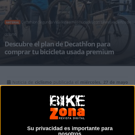
Decathlon Segunda Vida llega a más ciudades con talleres expertos de
MATERIAL
ciclismo
Descubre el plan de Decathlon para
comprar tu bicicleta usada premium
Noticia de
ciclismo
publicada el
miércoles, 27 de mayo
de 2026
a las
11:16h
en la sección de
Material
La multinacional abre espacios
especializados en cinco nuevas ciudades y
amplía su servicio de recompra a modelos
Su privacidad es importante para
de carbono de marcas premium con
nosotros