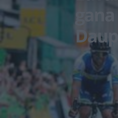
gana 
Daup