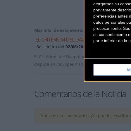
otorgarnos su conse
previamente descrit
preferencias antes 
datos personales pu
procesamiento. Sus p
Más info. de este evento
su consentimiento en
EL CRITÉRIUM DEL DAUPHINÉ
parte inferior de la
Se celebra del
02/06/2013
al
09/06/2013
El Critérium del Dauphiné (oficialmente: Critéri
disputa en los Alpes franceses, en la antigua pro
M
Comentarios de la Noticia
Noticias sin comentarios. ¡Ya puedes escribir e