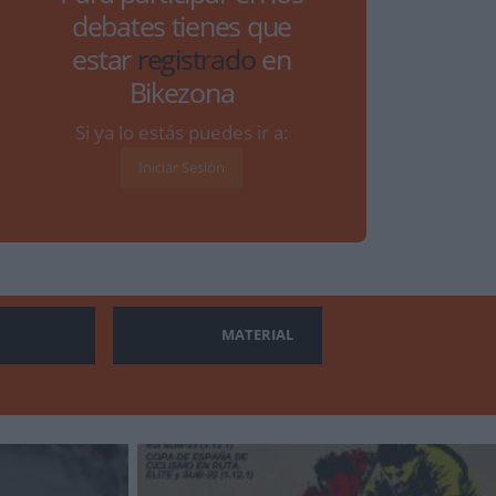
debates tienes que
estar
registrado
en
Bikezona
Si ya lo estás puedes ir a:
Iniciar Sesión
MATERIAL