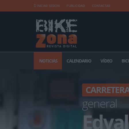
INICIAR SESIÓN
PUBLICIDAD
CONTACTAR
NOTICIAS
CALENDARIO
VÍDEO
BIC
CARRETER
general
Edva