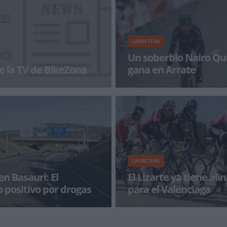
CARRETERA
Un soberbio Nairo Qu
e la TV de BikeZona
gana en Arrate
a con BikeZonaTV!
Tras el éxito de Valverde en la V
Quintana exhibe su arrojo e intel
descenso final y se
CARRETERA
en Basauri: El
El Lizarte ya tiene ali
 positivo por drogas
para el Valenciaga
EFE, el camionero que atropello
Con el Circuito del Guadiana, la
sta en Basauri habría dado
Klasika y el Gran Premio Macar