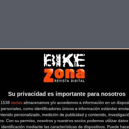
12h 00 22"
QUICK STEP
12h 02 18"
+ 01 56"
OPARD
12h 02 19"
+ 01 57"
12h 02 19"
+ 01 57"
IMANO
12h 02 19"
+ 01 57"
AM
12h 02 19"
+ 01 57"
Su privacidad es importante para nosotros
12h 02 19"
+ 01 57"
s 1538
socios
almacenamos y/o accedemos a información en un disposit
12h 02 19"
+ 01 57"
personales, como identificadores únicos e información estándar enviad
12h 02 19"
+ 01 57"
ntenido personalizado, medición de publicidad y contenido, investigaci
os.
Con su permiso, nosotros y nuestros socios podemos utilizar datos 
OFF
12h 02 19"
+ 01 57"
 identificación mediante las características de dispositivos. Puede hacer