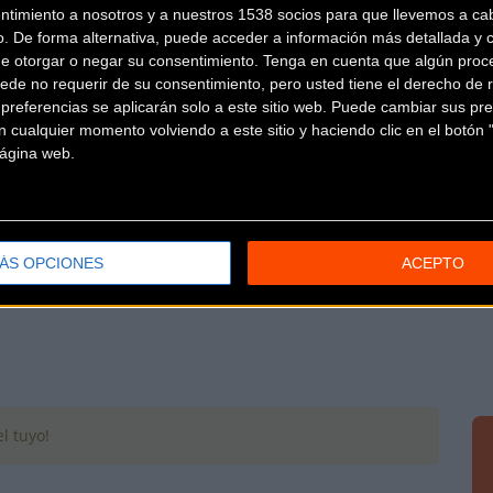
ntimiento a nosotros y a nuestros 1538 socios para que llevemos a ca
o. De forma alternativa, puede acceder a información más detallada y 
de otorgar o negar su consentimiento.
Tenga en cuenta que algún proc
ede no requerir de su consentimiento, pero usted tiene el derecho de r
referencias se aplicarán solo a este sitio web. Puede cambiar sus pref
 cualquier momento volviendo a este sitio y haciendo clic en el botón "
 página web.
um du Dauphiné) es una carrera ciclista por etapas que se
vinci
... [+]
ÁS OPCIONES
ACEPTO
l tuyo!