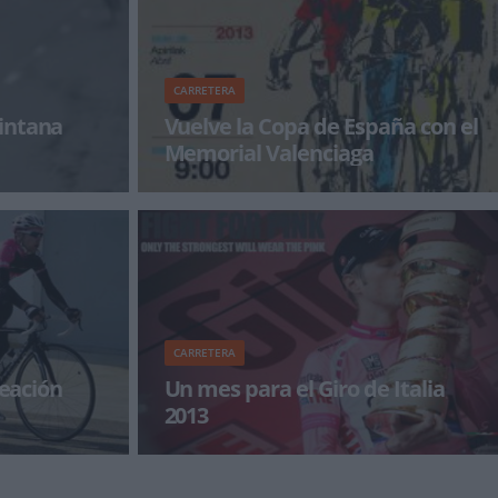
CARRETERA
intana
Vuelve la Copa de España con el
Memorial Valenciaga
uelta 2012,
Después de un paréntesis de dos semanas, la
igencia en el
Copa de España de ciclismo en ruta vuelve este
fin de s
CARRETERA
neación
Un mes para el Giro de Italia
2013
 Aiztondo
Tan solo falta un mes para el comienzo del Giro
io ya como
de Italia 2013. La Corsa Rosa comienza el