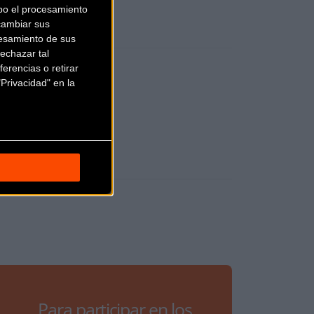
bo el procesamiento
cambiar sus
esamiento de sus
echazar tal
erencias o retirar
Privacidad" en la
Para participar en los