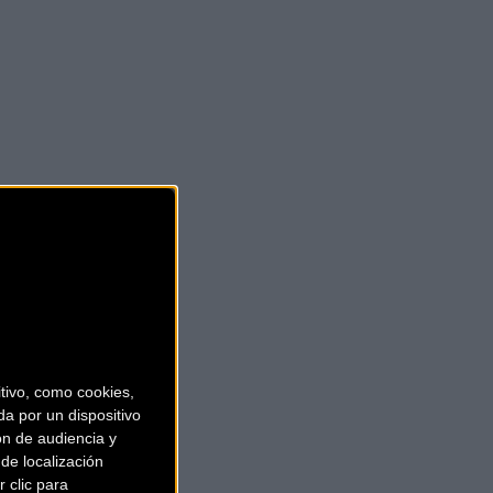
ivo, como cookies,
a por un dispositivo
ón de audiencia y
de localización
 clic para