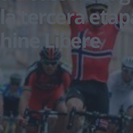
la tercera etap
hine Libere