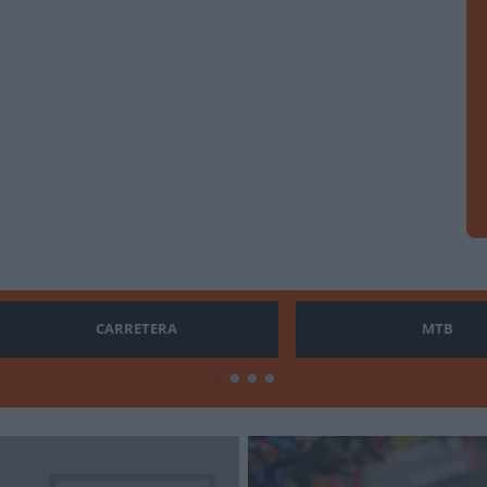
CARRETERA
MTB