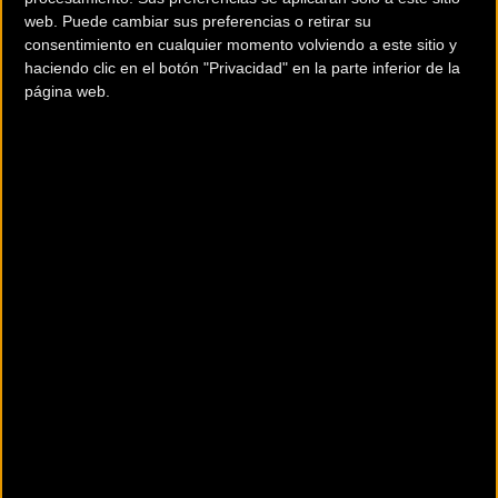
web. Puede cambiar sus preferencias o retirar su
consentimiento en cualquier momento volviendo a este sitio y
haciendo clic en el botón "Privacidad" en la parte inferior de la
página web.
Yana Seel, Directora General de Astana - Premier Tech:
"Estamos muy contentos con la incorporación de Vittoria
como socio técnico a nuestro equipo. Conocemos la
experiencia y la exitosa historia de Vittoria, lo que da como
resultado los mejores neumáticos para los ciclistas. de