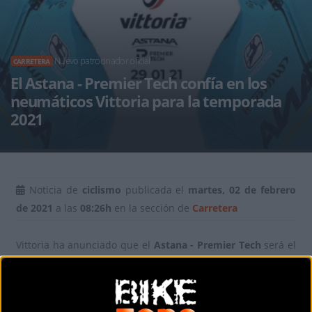
Nuevo patrocinador oficial
CARRETERA
El Astana - Premier Tech confía en los
neumáticos Vittoria para la temporada
2021
Noticia de
ciclismo
publicada el
martes, 02 de febrero
de 2021
a las
08:26h
en la sección de
Carretera
Vittoria ha anunciado que el
Astana - Premier Tech
será el
nuevo equipo patrocinado para las temporadas 2021 y
2022. El equipo kazajo inicia su temporada número 16 al
más alto nivel del ciclismo de ruta con la empresa