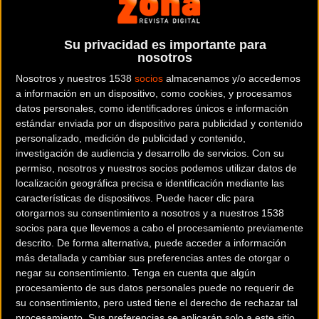
canadiense Premier Tech como nuevo copatrocinador y
copropietario del equipo. Como en años anteriores, el
equipo se centrará en las victorias en los Grandes Vueltas,
Su privacidad es importante para
nosotros
así como en las carreras por etapas.
Nosotros y nuestros 1538
socios
almacenamos y/o accedemos
Astana - Los ciclistas de Premier Tech confiarán en los
a información en un dispositivo, como cookies, y procesamos
datos personales, como identificadores únicos e información
mejores neumáticos de carretera mejorados con grafeno
estándar enviada por un dispositivo para publicidad y contenido
de Vittoria. Corsa será su elección para la mayoría de las
personalizado, medición de publicidad y contenido,
carreras, confiable y rápido en cualquier condición; Corsa
investigación de audiencia y desarrollo de servicios.
Con su
Speed ​​será el neumático de referencia para las pruebas
permiso, nosotros y nuestros socios podemos utilizar datos de
localización geográfica precisa e identificación mediante las
contrarreloj por su ligereza y flexibilidad, mientras que
características de dispositivos. Puede hacer clic para
Corsa Control será la mejor opción para adoquines y
otorgarnos su consentimiento a nosotros y a nuestros 1538
adoquines gracias a su mayor resistencia a los pinchazos.
socios para que llevemos a cabo el procesamiento previamente
descrito. De forma alternativa, puede acceder a información
más detallada y cambiar sus preferencias antes de otorgar o
negar su consentimiento.
Tenga en cuenta que algún
procesamiento de sus datos personales puede no requerir de
su consentimiento, pero usted tiene el derecho de rechazar tal
procesamiento. Sus preferencias se aplicarán solo a este sitio