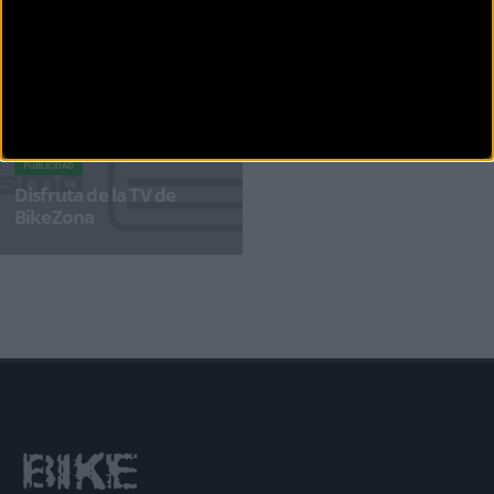
entrarán
PUBLICIDAD
Disfruta de la TV de
BikeZona
¡Alégrate el día con BikeZonaTV!