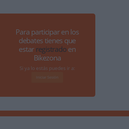
Para participar en los
debates tienes que
estar
registrado
en
Bikezona
Si ya lo estás puedes ir a:
Iniciar Sesión