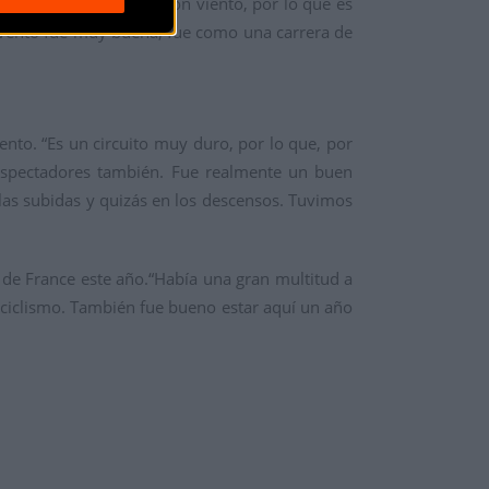
nadas y partes planas con viento, por lo que es
 evento fue muy buena, fue como una carrera de
ento. “Es un circuito muy duro, por lo que, por
 espectadores también. Fue realmente un buen
las subidas y quizás en los descensos. Tuvimos
de France este año.“Había una gran multitud a
l ciclismo. También fue bueno estar aquí un año