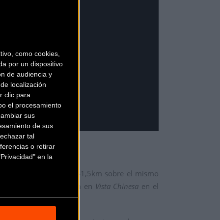
ivo, como cookies,
a por un dispositivo
ón de audiencia y
de localización
 clic para
bo el procesamiento
cambiar sus
esamiento de sus
echazar tal
erencias o retirar
Privacidad" en la
o el recorrido será de 241,5km sobre el mismo
as -la más alta de 502m en
Vista Chinesa
en el