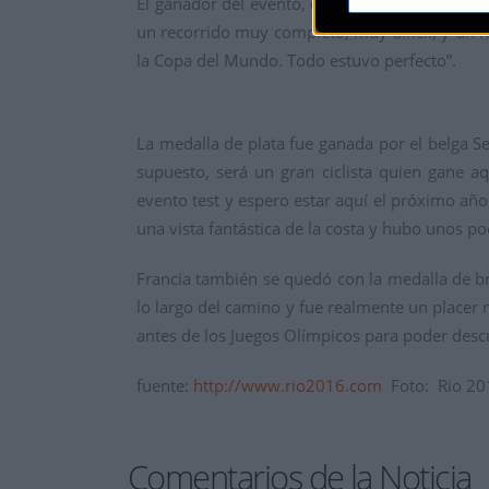
El ganador del evento, el francés Alexis Vuill
un recorrido muy completo, muy difícil, y un 
la Copa del Mundo. Todo estuvo perfecto”.
La medalla de plata fue ganada por el belga Se
supuesto, será un gran ciclista quien gane 
evento test y espero estar aquí el próximo añ
una vista fantástica de la costa y hubo unos 
Francia también se quedó con la medalla de b
lo largo del camino y fue realmente un placer 
antes de los Juegos Olímpicos para poder descub
fuente:
http://www.rio2016.com
Foto: Rio 201
Comentarios de la Noticia