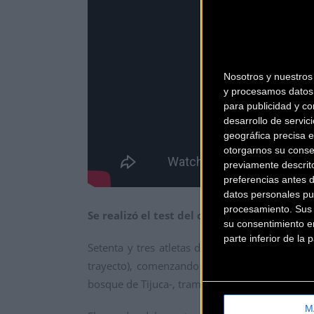
Nosotros y nuestro
y procesamos datos 
para publicidad y co
desarrollo de servici
geográfica precisa e
otorgarnos su conse
previamente descrit
preferencias antes 
datos personales pu
procesamiento. Sus p
Se realizó el test del circuito olímpico de R
su consentimiento en
parte inferior de la
Setenta y tres atletas de 15 naciones compit
trayecto), comenzando en Copacabana y final
bosque de Tijuca-, tramos planos al lado del m
M