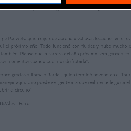
ermoz, dijo: “Fue una carrera asombrosa. Hay varias subidas empi
hermoso circuito para los Juegos Olímpicos. La organisación del
rge Pauwels, quien dijo que aprendió valiosas lecciones en el ev
aquí el próximo año. Todo funcionó con fluidez y hubo mucho
o también. Pienso que la carrera del año próximo será ganada en 
pocos momentos cuando pudimos disfrutarla”.
ronce gracias a Romain Bardet, quien terminó noveno en el Tour 
manejar aquí. Uno puede ver gente a la que realmente le gusta e
rir el circuito”.
6/Alex - Ferro