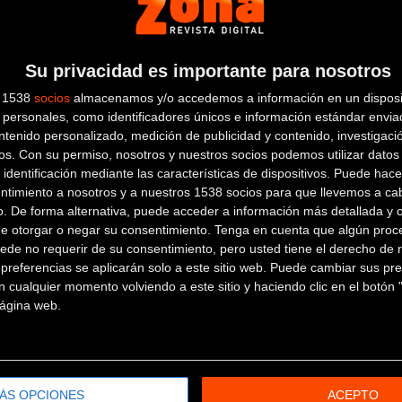
Su privacidad es importante para nosotros
s 1538
socios
almacenamos y/o accedemos a información en un disposit
personales, como identificadores únicos e información estándar enviad
ntenido personalizado, medición de publicidad y contenido, investigaci
os.
Con su permiso, nosotros y nuestros socios podemos utilizar datos 
 identificación mediante las características de dispositivos. Puede hacer
ntimiento a nosotros y a nuestros 1538 socios para que llevemos a ca
o. De forma alternativa, puede acceder a información más detallada y 
de otorgar o negar su consentimiento.
Tenga en cuenta que algún proc
ede no requerir de su consentimiento, pero usted tiene el derecho de r
referencias se aplicarán solo a este sitio web. Puede cambiar sus pref
io 2016.
 cualquier momento volviendo a este sitio y haciendo clic en el botón "
 página web.
ieron durante los 164,9km del circuito olímpico (el próximo añ
izando en São Conrado. El trayecto atraviesa subidas empinad
ar y calles empedradas.
ÁS OPCIONES
ACEPTO