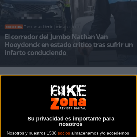
Tuvo un accidente junto a su mujer
CARRETERA
El corredor del Jumbo Nathan Van
Hooydonck en estado crítico tras sufrir un
infarto conduciendo
Noticia de
ciclismo
publicada el
martes, 12 de
septiembre de 2023
a las
14:37h
en la sección de
Carretera
El ciclista del Jumbo,
Nathan Van Hooydonck
, de tan solo
Su privacidad es importante para
27 años, resultó gravemente herido esta mañana en un
nosotros
accidente de tráfico en el centro de Kalmthout. El corredor
Nosotros y nuestros 1538
socios
almacenamos y/o accedemos
tuvo que ser reanimado en el lugar y trasladado al hospital