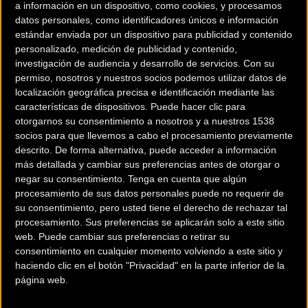
a información en un dispositivo, como cookies, y procesamos
en estado crítico. Su esposa, que estaba en avanzado
datos personales, como identificadores únicos e información
estado de gestación, estaba sentada a su lado en el coche,
estándar enviada por un dispositivo para publicidad y contenido
personalizado, medición de publicidad y contenido,
pero no resultó gravemente herida.
investigación de audiencia y desarrollo de servicios.
Con su
permiso, nosotros y nuestros socios podemos utilizar datos de
Nathan Van Hooydonckx sufrió posiblemente un infarto y
localización geográfica precisa e identificación mediante las
cruzó repentinamente el cruce y chocó contra cinco coches
características de dispositivos. Puede hacer clic para
que hacían cola en el semáforo al otro lado. Es posible que
otorgarnos su consentimiento a nosotros y a nuestros 1538
socios para que llevemos a cabo el procesamiento previamente
Nathan haya presionado accidentalmente el acelerador al
descrito. De forma alternativa, puede acceder a información
sufrir el infarto.
más detallada y cambiar sus preferencias antes de otorgar o
negar su consentimiento.
Tenga en cuenta que algún
Van Hooydonck fue reanimado en el lugar y trasladado al
procesamiento de sus datos personales puede no requerir de
hospital cuando estaba consciente. La policía dijo que su
su consentimiento, pero usted tiene el derecho de rechazar tal
condición era crítica. Su esposa Alicia, que está
procesamiento. Sus preferencias se aplicarán solo a este sitio
web. Puede cambiar sus preferencias o retirar su
embarazada de ocho meses, también fue trasladada al
consentimiento en cualquier momento volviendo a este sitio y
hospital para un chequeo. Ella no resultó herida, pero fue
haciendo clic en el botón "Privacidad" en la parte inferior de la
trasladada al hospital por precaución. Otro conductor y un
página web.
niño pasajero resultaron levemente heridos.