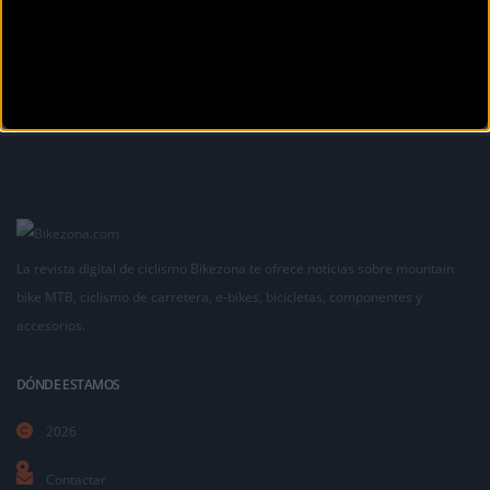
¡Alégrate el día con BikeZonaTV!
La revista digital de ciclismo Bikezona te ofrece noticias sobre mountain
bike MTB, ciclismo de carretera, e-bikes, bicicletas, componentes y
accesorios.
DÓNDE ESTAMOS
2026
Contactar