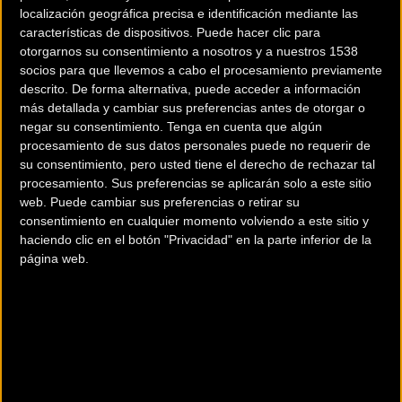
localización geográfica precisa e identificación mediante las
Galicia Endurrazo
, una de las pruebas más prestigiosas del
características de dispositivos. Puede hacer clic para
calendario español.
otorgarnos su consentimiento a nosotros y a nuestros 1538
socios para que llevemos a cabo el procesamiento previamente
La organización de este
Enduro Ride Galicia Endurrazo,
descrito. De forma alternativa, puede acceder a información
THC Bike, para fomentar la igualdad de oportunidades
más detallada y cambiar sus preferencias antes de otorgar o
negar su consentimiento.
Tenga en cuenta que algún
entre corredores ha sorteado cuales de los 12 tramos con
procesamiento de sus datos personales puede no requerir de
los que cuentan en el monte colindante con Moaña serán
su consentimiento, pero usted tiene el derecho de rechazar tal
los que finalmente formarían parte del recorrido definitivo
procesamiento. Sus preferencias se aplicarán solo a este sitio
de la competición. El azar designó que los cuatro tramos
web. Puede cambiar sus preferencias o retirar su
consentimiento en cualquier momento volviendo a este sitio y
diurnos a realizar serán G2, Barraca, Rancherita y Dragon
haciendo clic en el botón "Privacidad" en la parte inferior de la
Kan; mientras que DH Flow será el encargado de acoger el
página web.
tramo nocturno.
El hecho de que se desarrolle uno de los tramos de noche
será una de las grandes novedades de este Endurrazo, que
tiene previsto completar los cuatro tramos diurnos entre
las 16:00 h y las 20:00 h, mientras que el nocturno se