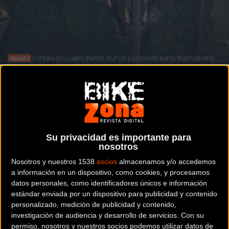
Contará con cuatro tramos diurnos y un bonito tramo final nocturno
GRAVITY
El Endurrazo acoge la tercera cita de la
Copa de España de Enduro
Su privacidad es importante para
nosotros
Noticia de
ciclismo
publicada el
viernes, 28 de abril de
2023
a las
08:51h
en la sección de
Gravity
Nosotros y nuestros 1538
socios
almacenamos y/o accedemos
a información en un dispositivo, como cookies, y procesamos
datos personales, como identificadores únicos e información
Después de la celebración el pasado fin de semana del
estándar enviada por un dispositivo para publicidad y contenido
Campeonato de España, el Enduro nacional vivirá este
personalizado, medición de publicidad y contenido,
domingo 30 de abril otra importante cita con la celebración
investigación de audiencia y desarrollo de servicios.
Con su
permiso, nosotros y nuestros socios podemos utilizar datos de
de la tercera cita de la Copa de España, el
Enduro Ride