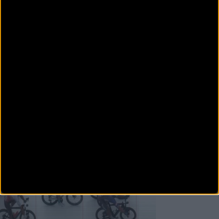
Carretera
El spot de La Vuelta 2023 recorre
Barcelona al ritmo de Estopa
El spot oficial de La Vuelta 23 recorre la Barcelona del
día a día y visita algunos de sus escenarios m&aa