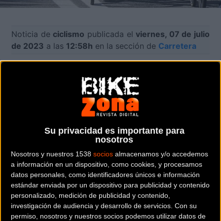
Noticia de
ciclismo
publicada el
viernes, 07 de julio
de 2023
a las
12:58h
en la sección de
Carretera
Una magnífica victoria, cuatro podios y veintitrés
top 10 avalan el buen hacer del
Equipo Kern Pharma
en esta primera mitad de la temporada. Los
farmacéuticos, sin renunciar nunca a su estilo, han
completado 100 días de competición, entre los que
se incluyen dos prestigiosas rondas del WorldTour
Su privacidad es importante para
como la Volta a Catalunya y la Itzulia Basque
nosotros
Country, una nueva participación en la Liège-
Nosotros y nuestros 1538
socios
almacenamos y/o accedemos
Bastogne-Liège y el debut en Flèche Wallonne.
a información en un dispositivo, como cookies, y procesamos
datos personales, como identificadores únicos e información
🤩¡Así ha sido nuestro 2023 hasta ahora!
estándar enviada por un dispositivo para publicidad y contenido
🏆Una magnífica victoria, 4 podios y 23 top 10
personalizado, medición de publicidad y contenido,
avalan el buen hacer del
@EqKernPharma
investigación de audiencia y desarrollo de servicios.
Con su
permiso, nosotros y nuestros socios podemos utilizar datos de
🔜¡Y mucho más en los próximos meses!