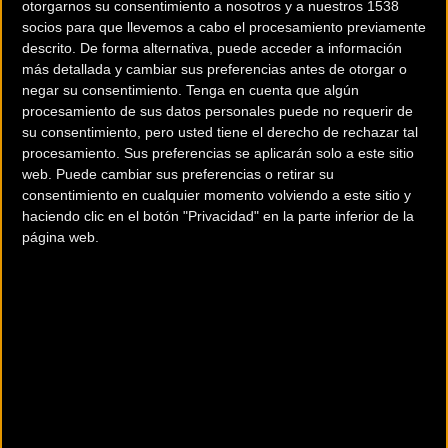
otorgarnos su consentimiento a nosotros y a nuestros 1538
socios para que llevemos a cabo el procesamiento previamente
descrito. De forma alternativa, puede acceder a información
Noticia de
ciclismo
publicada el
miércoles, 27 de
más detallada y cambiar sus preferencias antes de otorgar o
octubre de 2021
a las
09:32h
en la sección de
negar su consentimiento.
Tenga en cuenta que algún
Carretera
procesamiento de sus datos personales puede no requerir de
su consentimiento, pero usted tiene el derecho de rechazar tal
El equipo Lizarte
procesamiento. Sus preferencias se aplicarán solo a este sitio
web. Puede cambiar sus preferencias o retirar su
concluyen la temporada
consentimiento en cualquier momento volviendo a este sitio y
haciendo clic en el botón "Privacidad" en la parte inferior de la
2021 con 23 victorias, 110
página web.
top 10 y 63 podios
El
Equipo Lizarte
ha completado este 2021 su
decimosexta temporada en el pelotón Elite y sub23
español bajo su actual denominación; la
vigesimonovena desde el debut de su club matriz, la
Asociación Deportiva Galibier, en la categoría. Ha
sido un año en el que no tardó en llegar la victoria,