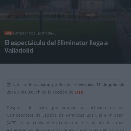
Campeonatos España de XC
MTB
El espectáculo del Eliminator llega a
Valladolid
Noticia de
ciclismo
publicada el
viernes, 17 de julio de
2015
a las
09:51h
en la sección de
MTB
Después del éxito que supuso su inclusión en los
Campeonatos de España de Panticosa 2014, el eliminator
(XCE) se ha consolidado como una de las pruebas más
esperadas en el programa de los Nacionales debido a su