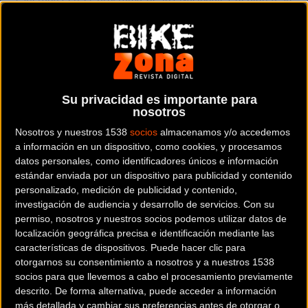
espectacularidad, y así será el sábado en Valladolid, a
partir de las ocho de la tarde, abandonando el Cerro de las
Contiendas para ‘zambullirse’ en pleno en pleno centro de
Pucela, con un espectacular recorrido con salida y llegada
en la plaza Portugalete pasando junto a zonas
Su privacidad es importante para
emblemáticas de la ciudad, como la catedral, la iglesia de
nosotros
Santa María de la Antigua o la plaza de la Universidad.
Nosotros y nuestros 1538
socios
almacenamos y/o accedemos
a información en un dispositivo, como cookies, y procesamos
datos personales, como identificadores únicos e información
estándar enviada por un dispositivo para publicidad y contenido
Sin embargo, a diferencia de lo ocurrido el año pasado, con
personalizado, medición de publicidad y contenido,
su inclusión antes de las pruebas principales de XCO, ha
investigación de audiencia y desarrollo de servicios.
Con su
permiso, nosotros y nuestros socios podemos utilizar datos de
originado que se haya reducido la inscripción por parte de
localización geográfica precisa e identificación mediante las
aquellos corredores con más posibilidades de las
características de dispositivos. Puede hacer clic para
categorías que compiten el domingo, es decir, élites, sub23
otorgarnos su consentimiento a nosotros y a nuestros 1538
y juniors, tanto masculinos como femeninos, sobre todo
socios para que llevemos a cabo el procesamiento previamente
descrito. De forma alternativa, puede acceder a información
entre ellas que el año pasado apostaron de forma unánime
más detallada y cambiar sus preferencias antes de otorgar o