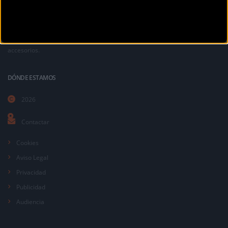
La revista digital de ciclismo Bikezona te ofrece noticias sobre mountain
bike MTB, ciclismo de carretera, e-bikes, bicicletas, componentes y
accesorios.
DÓNDE ESTAMOS
2026
Contactar
Cookies
Aviso Legal
Privacidad
Publicidad
Audiencia