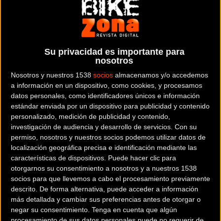
Su privacidad es importante para
Este fin de semana
CARRETERA
nosotros
El Euskadi-Murias se enfrenta a una doble
Nosotros y nuestros 1538
socios
almacenamos y/o accedemos
ración de Copa de Francia
a información en un dispositivo, como cookies, y procesamos
datos personales, como identificadores únicos e información
estándar enviada por un dispositivo para publicidad y contenido
personalizado, medición de publicidad y contenido,
investigación de audiencia y desarrollo de servicios.
Con su
Noticia de
ciclismo
publicada el
viernes, 31 de mayo de
permiso, nosotros y nuestros socios podemos utilizar datos de
2019
a las
09:43h
en la sección de
Carretera
localización geográfica precisa e identificación mediante las
características de dispositivos. Puede hacer clic para
otorgarnos su consentimiento a nosotros y a nuestros 1538
El
Euskadi-Murias
compite este fin de semana en dos
socios para que llevemos a cabo el procesamiento previamente
clásicas de la Copa de Francia, Grand Prix de Plumelec-
descrito. De forma alternativa, puede acceder a información
Morbihan y Boucles de l Aulne - Chateaulin, el sábado y el
más detallada y cambiar sus preferencias antes de otorgar o
negar su consentimiento.
Tenga en cuenta que algún
domingo, respectivamente.
procesamiento de sus datos personales puede no requerir de