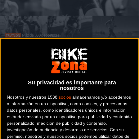
Más de 300 deportistas
TRIATLÓN
El III Triatlón de Benalmádena este
domingo
Su privacidad es importante para
Noticia de
ciclismo
publicada el
viernes, 17 de abril de
nosotros
2015
a las
07:30h
en la sección de
Triatlón
Nosotros y nuestros 1538
socios
almacenamos y/o accedemos
a información en un dispositivo, como cookies, y procesamos
Más de 300 deportistas procedentes de distintos puntos de
datos personales, como identificadores únicos e información
estándar enviada por un dispositivo para publicidad y contenido
la geografía nacional se darán cita el próximo domingo en
personalizado, medición de publicidad y contenido,
la Playa Malapesquera, en el Puerto Deportivo, para
investigación de audiencia y desarrollo de servicios.
Con su
participar en el Triatlón de Benalmádena, que cumple este
permiso, nosotros y nuestros socios podemos utilizar datos de