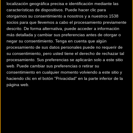
año su tercera edición.
localización geográfica precisa e identificación mediante las
características de dispositivos. Puede hacer clic para
Una prueba organizada conjuntamente por la Delegación
otorgarnos su consentimiento a nosotros y a nuestros 1538
socios para que llevemos a cabo el procesamiento previamente
de Deportes, a través del Patronato Deportivo Municipal, el
descrito. De forma alternativa, puede acceder a información
Club Triatlón Benalmádena y la Federación Andaluza de
más detallada y cambiar sus preferencias antes de otorgar o
Triatlón, con la colaboración del Puerto Deportivo y el Club
negar su consentimiento.
Tenga en cuenta que algún
Náutico Marítimo, que se consolida como una de las
procesamiento de sus datos personales puede no requerir de
su consentimiento, pero usted tiene el derecho de rechazar tal
pruebas de referencia a nivel provincial y regional, tras
procesamiento. Sus preferencias se aplicarán solo a este sitio
haber colgado el cartel de ‘inscripciones agotadas’ en sus
web. Puede cambiar sus preferencias o retirar su
tres ediciones.
consentimiento en cualquier momento volviendo a este sitio y
haciendo clic en el botón "Privacidad" en la parte inferior de la
El triatlón, que se celebrará desde las 10:00 hasta las 13:00
página web.
horas, dará comienzo en la Playa Malapesquera con la
prueba de natación, que contemplará un recorrido de 750
metros hasta alcanzar el Club Náutico, y continuará con un
recorrido de 20 kilómetros en bicicleta, que recorrerá la
Costa y Arroyo de la Miel, hasta la avenida Federico García
Lorca. Tras finalizar las cuatro vueltas estipuladas en el