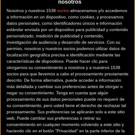
nosotros
Copa de España Élite-Sub23 y
Nosotros y nuestros 1538
socios
almacenamos y/o accedemos
a información en un dispositivo, como cookies, y procesamos
una de las pruebas
datos personales, como identificadores únicos e información
legendarias del calendario
estándar enviada por un dispositivo para publicidad y contenido
personalizado, medición de publicidad y contenido,
nacional de la categoría.
investigación de audiencia y desarrollo de servicios.
Con su
permiso, nosotros y nuestros socios podemos utilizar datos de
localización geográfica precisa e identificación mediante las
características de dispositivos. Puede hacer clic para
Hablar del Memorial Valenciaga es hacerlo de una de
otorgarnos su consentimiento a nosotros y a nuestros 1538
las pruebas legendarias del calendario Élite-Sub23
socios para que llevemos a cabo el procesamiento previamente
nacional. Brillar en la mítica prueba eibarresa está
descrito. De forma alternativa, puede acceder a información
más detallada y cambiar sus preferencias antes de otorgar o
reservado para los grandes talentos del pedal y
negar su consentimiento.
Tenga en cuenta que algún
conseguirlo suele ser presagio del salto al campo
procesamiento de sus datos personales puede no requerir de
profesional y, en muchos casos, de una brillante
su consentimiento, pero usted tiene el derecho de rechazar tal
trayectoria. Prueba de ello es el palmarés histórico con
procesamiento. Sus preferencias se aplicarán solo a este sitio
web. Puede cambiar sus preferencias o retirar su
el que cuenta esta cita. En Eibar han vencido Chechu
consentimiento en cualquier momento volviendo a este sitio y
Rubiera, Óscar Freire, Purito Rodríguez, Mikel Nieve,
haciendo clic en el botón "Privacidad" en la parte inferior de la