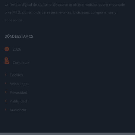
La revista digital de ciclismo Bikezona te ofrece noticias sobre mountain
bike MTB, ciclismo de carretera, e-bikes, bicicletas, componentes y
accesorios.
DÓNDE ESTAMOS
2026
Contactar
Cookies
Aviso Legal
Privacidad
Publicidad
Audiencia