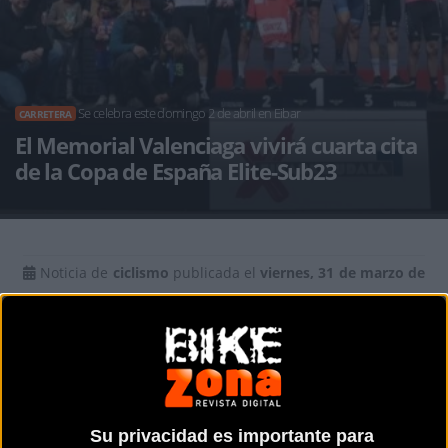
Se celebra este domingo 2 de abril en Eibar
CARRETERA
El Memorial Valenciaga vivirá cuarta cita
de la Copa de España Elite-Sub23
Noticia de
ciclismo
publicada el
viernes, 31 de marzo de
2023
a las
09:04h
en la sección de
Carretera
Este domingo 2 de abril se
celebrará el Memorial
Valenciaga, la cuarta cita de la
Su privacidad es importante para