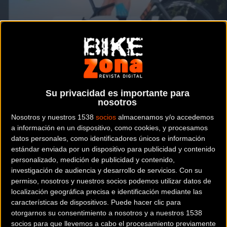
A partir del 1 de julio
MTB
El servicio del paso de la bicicleta por el
túnel bielsa - Aragnouet se repite este
verano
Su privacidad es importante para
nosotros
Nosotros y nuestros 1538
socios
almacenamos y/o accedemos
a información en un dispositivo, como cookies, y procesamos
datos personales, como identificadores únicos e información
Noticia de
ciclismo
publicada el
martes, 23 de junio de
estándar enviada por un dispositivo para publicidad y contenido
2020
a las
08:38h
en la sección de
MTB
personalizado, medición de publicidad y contenido,
investigación de audiencia y desarrollo de servicios.
Con su
permiso, nosotros y nuestros socios podemos utilizar datos de
El paso de bicicletas por el paso transfronterizo de Bielsa-
localización geográfica precisa e identificación mediante las
Aragnouet se volverá a poner en marcha a partir del
características de dispositivos. Puede hacer clic para
mércoles 1 de Julio gracias al servicio de transporte de
otorgarnos su consentimiento a nosotros y a nuestros 1538
socios para que llevemos a cabo el procesamiento previamente
bicicletas gratuito a ambos lados del túnel. Una acción que