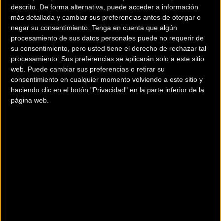
descrito. De forma alternativa, puede acceder a información
se desarrolla dentro del proyecto POCTEFA DUSAL
“Destino
más detallada y cambiar sus preferencias antes de otorgar o
Único Sobrarbe Aure Louron “
, y en el cual la Asociación
negar su consentimiento.
Tenga en cuenta que algún
Empresarial Zona Zero de Sobrarbe, socio del proyecto, es
procesamiento de sus datos personales puede no requerir de
su consentimiento, pero usted tiene el derecho de rechazar tal
el encargado de coordinar el grupo de trabajo de producto
procesamiento. Sus preferencias se aplicarán solo a este sitio
BTT/Velo.
web. Puede cambiar sus preferencias o retirar su
consentimiento en cualquier momento volviendo a este sitio y
A partir del próximo miércoles 1 de julio se pondrá en
haciendo clic en el botón "Privacidad" en la parte inferior de la
funcionamiento el servicio gratuito de transporte de
página web.
bicicletas entre los dos lados del túnel.
Con el objetivo de ofrecer al usuario de la bicicleta, tanto
de montaña como de carretera, la posibilidad de disfrutar
de sus valles vecinos en una misma jornada, nació este
servicio el verano pasado y para este 2020 se volverá a
repetir durante los meses de Julio y Agosto.
“El transporte funcionará todos los miércoles, sábados y
domingos desde el 1 de Julio hasta al 30 de Agosto en