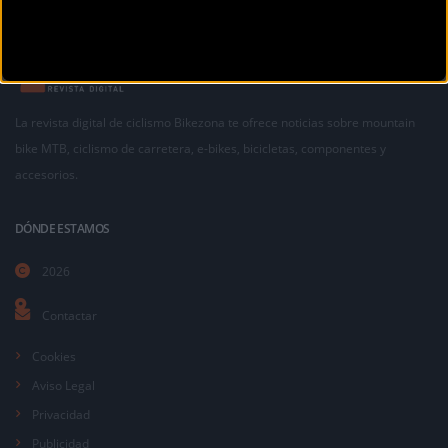
La revista digital de ciclismo Bikezona te ofrece noticias sobre mountain
bike MTB, ciclismo de carretera, e-bikes, bicicletas, componentes y
accesorios.
DÓNDE ESTAMOS
2026
Contactar
Cookies
Aviso Legal
Privacidad
Publicidad