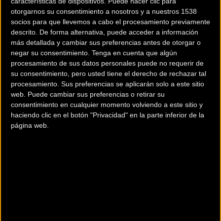
prometedoras
características de dispositivos. Puede hacer clic para
otorgarnos su consentimiento a nosotros y a nuestros 1538
socios para que llevemos a cabo el procesamiento previamente
La Vuelta Cicloturista a Ibiza Campagnolo contará en su
descrito. De forma alternativa, puede acceder a información
próxima edición con la participación de dos formaciones
más detallada y cambiar sus preferencias antes de otorgar o
femeninas de referencia: el
Eneicat Cycling Team
y su
negar su consentimiento.
Tenga en cuenta que algún
procesamiento de sus datos personales puede no requerir de
equipo filial, el
Abadiño Cycling Academia
. Ambas
su consentimiento, pero usted tiene el derecho de rechazar tal
escuadras, dirigidas por la ex profesional Eneritz
procesamiento. Sus preferencias se aplicarán solo a este sitio
Iturriagaextebarria, mantienen un firme compromiso con la
web. Puede cambiar sus preferencias o retirar su
visibilidad y el desarrollo del ciclismo femenino en todas
consentimiento en cualquier momento volviendo a este sitio y
sus categorías.
haciendo clic en el botón "Privacidad" en la parte inferior de la
página web.