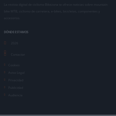
La revista digital de ciclismo Bikezona te ofrece noticias sobre mountain
bike MTB, ciclismo de carretera, e-bikes, bicicletas, componentes y
accesorios.
DÓNDE ESTAMOS
2026
Contactar
Cookies
Aviso Legal
Privacidad
Publicidad
Audiencia