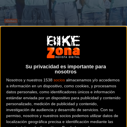
El Eneicat Cycling Team y su filial, Abadiño Cycling Academia se suman a
FÉMINAS
la lista de equipos femeninos
El talento femenino apuesta por La Vuelta
Cicloturista a Ibiza Campagnolo
Su privacidad es importante para
nosotros
Nosotros y nuestros 1538
socios
almacenamos y/o accedemos
Noticia de
ciclismo
publicada el
martes, 29 de julio de
a información en un dispositivo, como cookies, y procesamos
2025
a las
11:13h
en la sección de
Féminas
datos personales, como identificadores únicos e información
estándar enviada por un dispositivo para publicidad y contenido
El Eneicat Cycling Team y su filial, Abadiño
personalizado, medición de publicidad y contenido,
investigación de audiencia y desarrollo de servicios.
Con su
Cycling Academia, volverán a rodar por la
permiso, nosotros y nuestros socios podemos utilizar datos de
isla con algunas de sus figuras más
localización geográfica precisa e identificación mediante las