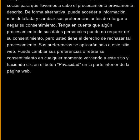
socios para que llevemos a cabo el procesamiento previamente
descrito. De forma alternativa, puede acceder a información
más detallada y cambiar sus preferencias antes de otorgar o
negar su consentimiento.
Tenga en cuenta que algún
procesamiento de sus datos personales puede no requerir de
su consentimiento, pero usted tiene el derecho de rechazar tal
‘El Tiburón’ italiano también disputó la carrera más
procesamiento. Sus preferencias se aplicarán solo a este sitio
web. Puede cambiar sus preferencias o retirar su
importante de Latinoamérica en 2013, cuando ganó el Giro
consentimiento en cualquier momento volviendo a este sitio y
de Italia, y en 2014, cuando puso su sello en el Tour de
haciendo clic en el botón "Privacidad" en la parte inferior de la
Francia. Nibali es uno de los seis ciclistas de la historia de
página web.
este deporte que han logrado la Triple Corona, junto a
Jacques Anquetil, Felice Gimondi, Eddy Merckx, Bernard
Hinault y Alberto Contador, y es obvio que la
prueba argentina le da suerte.
En 2015, sin embargo, no ha estado en San Luis y, por
distintos motivos, la temporada no ha sido todo lo exitosa
que esperaba, aunque acabó demostrando su valía y
asombrosas condiciones con sus victorias en la Coppa