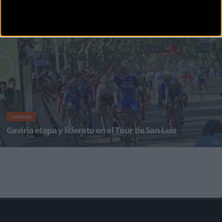
El holandés Peter Koning se viste de líder en San Luis
El corredor del Drapac australiano culmina en solitario una fuga en la que le acompañaron
Tello, Nájar y
CARRETERA
Gaviria etapa y liderato en el Tour de San Luis
· El equipo Etixx-Quick Step, que sigue en estado de gracia y lleva dos de dos, anula la fuga de
seis corred