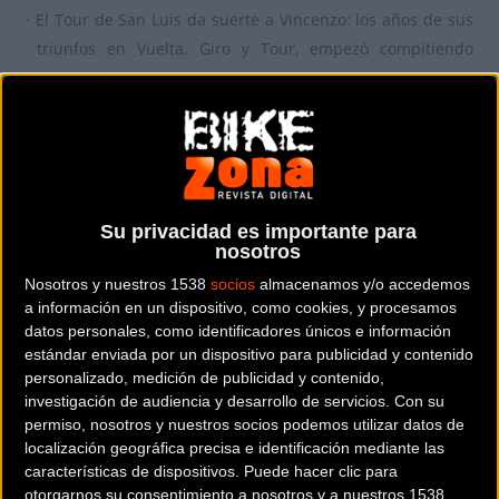
· El Tour de San Luis da suerte a Vincenzo: los años de sus
triunfos en Vuelta, Giro y Tour, empezó compitiendo
en Argentina
Casualidades de la vida o no, lo cierto es que Vincenzo
Nibali ganó el Tour de San Luis en 2010, unos meses antes
de que empezara a asombrar al mundo con sus
portentosas exhibiciones, un tercer puesto en el Giro de
Su privacidad es importante para
Italia –tras Ivan Basso y David Arroyo- y la victoria en la
nosotros
Vuelta a España.
Nosotros y nuestros 1538
socios
almacenamos y/o accedemos
a información en un dispositivo, como cookies, y procesamos
datos personales, como identificadores únicos e información
estándar enviada por un dispositivo para publicidad y contenido
personalizado, medición de publicidad y contenido,
investigación de audiencia y desarrollo de servicios.
Con su
permiso, nosotros y nuestros socios podemos utilizar datos de
localización geográfica precisa e identificación mediante las
características de dispositivos. Puede hacer clic para
otorgarnos su consentimiento a nosotros y a nuestros 1538