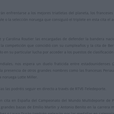
n enfrentarse a los mejores triatletas del planeta, los franceses
le o la selección noruega que consiguió el triplete en esta cita el
ez y Carolina Routier las encargadas de defender la bandera naci
e la competición que coincidió con su cumpleaños y la cita de 
 en su particular lucha por acceder a los puestos de clasificación 
diales, nos espera un duelo fraticida entre estadounidenses (Za
y la presencia de otros grandes nombres como las francesas Periaul
a noruega Lotte Miller.
s las podréis seguir en directo a través de RTVE-Teledeporte.
ran cita en España del Campeonato del Mundo Multideporte de 
grandes bazas de Emilio Martin y Antonio Benito en la carrera ma
nchez o Laura Durán también pelearán por las medallas en categoría