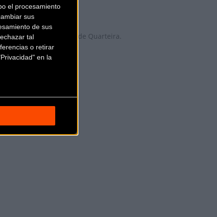
bo el procesamiento
cambiar sus
esamiento de sus
etas, la Copa de Europa de Quarteira.
echazar tal
erencias o retirar
Privacidad" en la