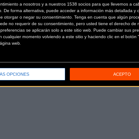
ntimiento a nosotros y a nuestros 1538 socios para que llevemos a ca
o. De forma alternativa, puede acceder a información más detallada y 
de otorgar o negar su consentimiento.
Tenga en cuenta que algún proc
e las citas más habituales y esperadas de nuestros jóvenes triatl
ede no requerir de su consentimiento, pero usted tiene el derecho de r
referencias se aplicarán solo a este sitio web. Puede cambiar sus pref
 cualquier momento volviendo a este sitio y haciendo clic en el botón "
to en categoría junior como élite.
 página web.
ÁS OPCIONES
ACEPTO