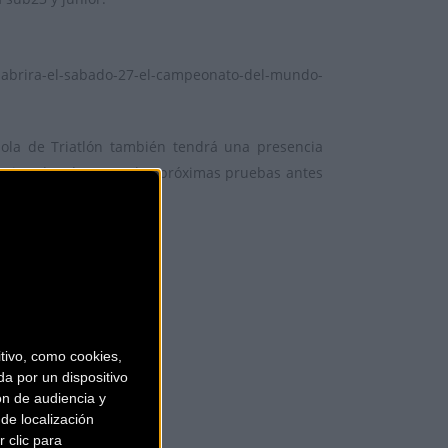
n-abrira-el-sabado-27-el-campeonato-del-mundo-
ñola de Triatlón también tendrá una presencia
n situados de cara a las próximas pruebas antes
ivo, como cookies,
a por un dispositivo
ón de audiencia y
de localización
 clic para