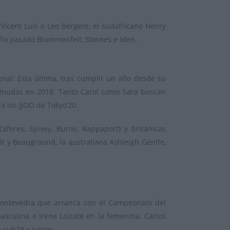
 Vicent Luis o Leo Bergere, el sudafricano Henry
 año pasado Blummenfelt, Stornes e Iden.
onal. Esta última, tras cumplir un año desde su
Bermudas en 2018. Tanto Carol como Sara buscan
a los JJOO de Tokyo’20.
feres, Spivey, Burns, Rappaport) y británicas
t y Beaugraund, la australiana Ashleigh Gentle,
Pontevedra que arranca con el Campeonato del
sculina e Irene Loizate en la femenina. Carlos
 sub23 y junior.