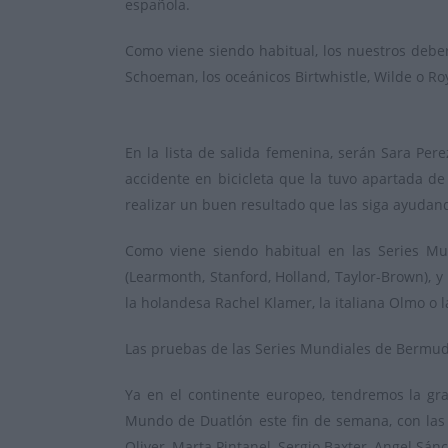
española.
Como viene siendo habitual, los nuestros deberá
Schoeman, los oceánicos Birtwhistle, Wilde o Roy
En la lista de salida femenina, serán Sara Per
accidente en bicicleta que la tuvo apartada d
realizar un buen resultado que las siga ayudando
Como viene siendo habitual en las Series Mun
(Learmonth, Stanford, Holland, Taylor-Brown), 
la holandesa Rachel Klamer, la italiana Olmo o l
Las pruebas de las Series Mundiales de Bermuda
Ya en el continente europeo, tendremos la g
Mundo de Duatlón este fin de semana, con las 
Oliver, Marta Pintanel, Sergio Baxter, Angel Sá