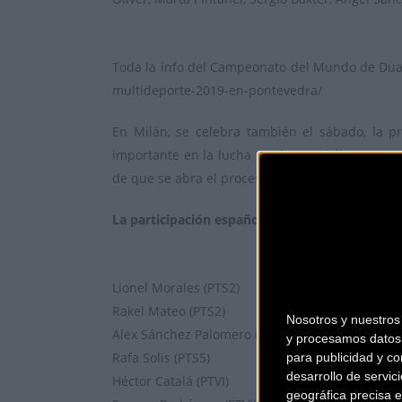
Toda la info del Campeonato del Mundo de Duat
multideporte-2019-en-pontevedra/
En Milán, se celebra también el sábado, la p
importante en la lucha por las medallas. Nuest
de que se abra el proceso de clasificación a los
La participación española en WPS Milán será:
Lionel Morales (PTS2)
Rakel Mateo (PTS2)
Nosotros y nuestro
Alex Sánchez Palomero (PTS4)
y procesamos datos 
Rafa Solis (PTS5)
para publicidad y co
desarrollo de servici
Héctor Catalá (PTVI)
geográfica precisa e