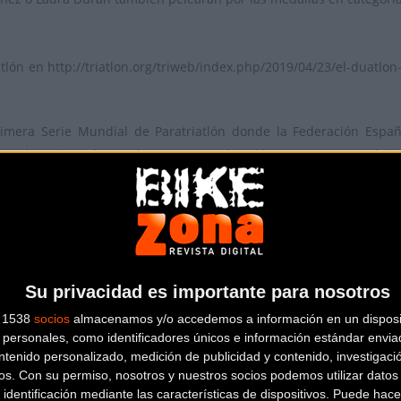
lón en http://triatlon.org/triweb/index.php/2019/04/23/el-duatlo
rimera Serie Mundial de Paratriatlón donde la Federación Espa
ros deportistas buscarán puntos en el ranking ITU para estar bie
 Juegos Paralímpicos.
Su privacidad es importante para nosotros
s 1538
socios
almacenamos y/o accedemos a información en un disposit
personales, como identificadores únicos e información estándar enviad
ntenido personalizado, medición de publicidad y contenido, investigaci
os.
Con su permiso, nosotros y nuestros socios podemos utilizar datos 
 identificación mediante las características de dispositivos. Puede hacer