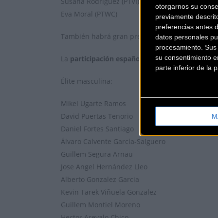
Susana Rodríguez (PTVI)
otorgarnos su conse
Eva Moral (PTWC)
previamente descrit
preferencias antes 
También habrá gran presencia española en una d
datos personales pu
procesamiento. Sus p
su consentimiento en
La
participación española
será muy numerosa tan
parte inferior de la
Élite masculina:
Mikel Ugarte Ramos
David Puertas Tenorio
M
Daniel Fortes Santiago
Álvaro Calvente García-Salguero
Guillem Segura Arnau
Jose Angel Hernández Lleo
Alberto Gonzalez Garcia
Kevin Tarek Viñuela Gonzalez
Guillem Montiel Moreno
Hector Arevalo Chico