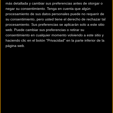
McNulty se lleva el maillot amarillo mientras que Fisher-
más detallada y cambiar sus preferencias antes de otorgar o
negar su consentimiento.
Tenga en cuenta que algún
Black se lleva el maillot blanco como mejor joven. El equipo
procesamiento de sus datos personales puede no requerir de
terminó 15 segundos por delante del segundo lugar, Jayco-
su consentimiento, pero usted tiene el derecho de rechazar tal
AlUla.
procesamiento. Sus preferencias se aplicarán solo a este sitio
web. Puede cambiar sus preferencias o retirar su
McNulty: "Estamos súper felices de haber ganado la etapa
consentimiento en cualquier momento volviendo a este sitio y
y luego recibí la noticia de que estaría con el maillot de
haciendo clic en el botón "Privacidad" en la parte inferior de la
página web.
líder, lo cual fue una sorpresa muy agradable. Fue un inicio
muy duro con carreteras montañosas y luego la segunda
mitad del recorrido fue súper rápido, algunas velocidades
eran increíbles.
Supongo que tuvimos suerte de llegar justo antes de que
comenzara la lluvia, así que definitivamente eso jugó a
nuestro favor. Tenemos a Joao aquí como nuestro líder
principal para la semana, pero nuestro equipo es muy
fuerte en general. Estuve un poco enfermo después del
Tour de los Emiratos Árabes Unidos, así que no sé