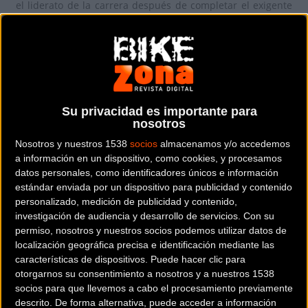
el liderato de la carrera después de completar el exigente
recorrido de 26.9 km en Auxerre en un tiempo de 31:23.
Su privacidad es importante para
nosotros
Nosotros y nuestros 1538
socios
almacenamos y/o accedemos
a información en un dispositivo, como cookies, y procesamos
datos personales, como identificadores únicos e información
estándar enviada por un dispositivo para publicidad y contenido
personalizado, medición de publicidad y contenido,
investigación de audiencia y desarrollo de servicios.
Con su
permiso, nosotros y nuestros socios podemos utilizar datos de
localización geográfica precisa e identificación mediante las
características de dispositivos. Puede hacer clic para
otorgarnos su consentimiento a nosotros y a nuestros 1538
Finn Fisher-Black fue el primer corredor en cruzar la línea
socios para que llevemos a cabo el procesamiento previamente
con Jay Vine, Joao Almeida y Brandon McNulty cerca.
descrito. De forma alternativa, puede acceder a información