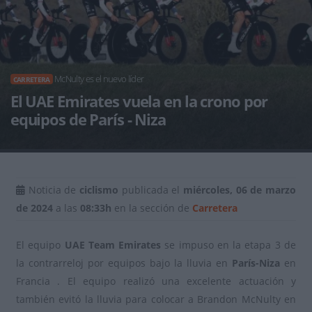
McNulty es el nuevo líder
CARRETERA
El UAE Emirates vuela en la crono por
equipos de París - Niza
Noticia de
ciclismo
publicada el
miércoles, 06 de marzo
de 2024
a las
08:33h
en la sección de
Carretera
El equipo
UAE Team Emirates
se impuso en la etapa 3 de
la contrarreloj por equipos bajo la lluvia en
París-Niza
en
Francia . El equipo realizó una excelente actuación y
también evitó la lluvia para colocar a Brandon McNulty en