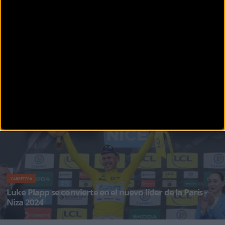
CARRETERA
Copa de España Master: Exhibición de González del
Campo en el Memorial David Montenegro
La Copa de España Máster vivió este domingo la quinta y penúltima prueba de s
Más noticias del evento
84ª París -
Niza 2026
CARRETERA
Luke Plapp se convierte en el nuevo líder de la París -
Niza 2024
El campeón australiano Luke Plapp intercambió el verde y el dorado de su jersey de