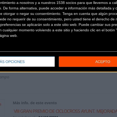
ntimiento a nosotros y a nuestros 1538 socios para que llevemos a ca
o. De forma alternativa, puede acceder a información más detallada y 
de otorgar o negar su consentimiento.
Tenga en cuenta que algún proc
ede no requerir de su consentimiento, pero usted tiene el derecho de r
referencias se aplicarán solo a este sitio web. Puede cambiar sus pref
niors y máster (todas) / Cadetes masculino y femenino
 cualquier momento volviendo a este sitio y haciendo clic en el botón "
 página web.
ino
no
ÁS OPCIONES
ACEPTO
y femenino y promesas masculino y femenino
 Campo
Más info. de este evento
VIII GRAN PREMIO DE CICLOCROSS AYUNT. MEJORADA