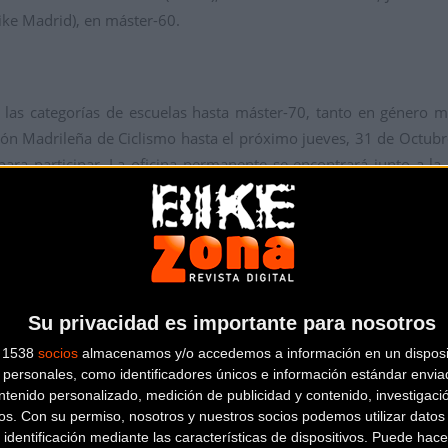
ike Madrid), en máster-60.
de las categorías de escuelas hasta máster-70, tanto en género 
ión Madrileña de Ciclismo hasta el próximo jueves, 31 de Octubre
para participar. La oficina permanente se encontrará junto a l
d.
oración del Ayuntamiento de Mejorada del Campo, del Estilista y 
io-Shimano, el Restaurante Jarama, Bicicletas Jakomoto, Reformas 
Autoescuela GM, N12 Más que Comunicación, Ciberseguridad y R
Su privacidad es importante para nosotros
 Clínica Samarín, la Federación Española de Ciclismo y Salle Aut
s 1538
socios
almacenamos y/o accedemos a información en un disposit
personales, como identificadores únicos e información estándar enviad
ntenido personalizado, medición de publicidad y contenido, investigaci
os.
Con su permiso, nosotros y nuestros socios podemos utilizar datos 
 identificación mediante las características de dispositivos. Puede hacer