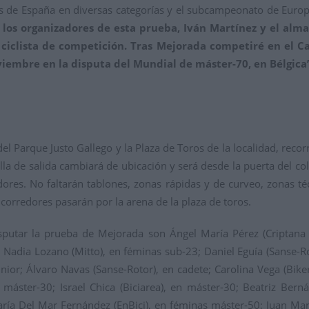
s de España en diversas categorías y el subcampeonato de Europ
los organizadores de esta prueba, Iván Martínez y el alm
ciclista de competición. Tras Mejorada competiré
en el C
oviembre en la disputa del Mundial de máster-70, en Bélgica
el Parque Justo Gallego y la Plaza de Toros de la localidad, reco
la de salida cambiará de ubicación y será desde la puerta del cole
ores. No faltarán tablones, zonas rápidas y de curveo, zonas técn
 corredores pasarán por la arena de la plaza de toros.
sputar la prueba de Mejorada son Ángel María Pérez (Criptana P
 Nadia Lozano (Mitto), en féminas sub-23; Daniel Eguía (Sanse-Ro
unior; Álvaro Navas (Sanse-Rotor), en cadete; Carolina Vega (Biker
máster-30; Israel Chica (Biciarea), en máster-30; Beatriz Berná
ría Del Mar Fernández (EnBici), en féminas máster-50; Juan Manu