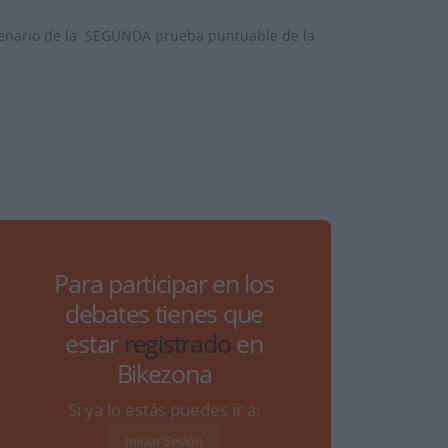
cenario de la SEGUNDA prueba puntuable de la
Para participar en los
debates tienes que
estar
registrado
en
Bikezona
Si ya lo estás puedes ir a:
Iniciar Sesión