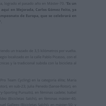
a, logrado el pasado año en Máster-70. “
Es un
a aquí en Mejorada, Carlos Gómez Feito, ya
ampeonato de Europa, que se celebrará en
”.
rriendo un trazado de 3,5 kilómetros por vuelta.
gio localizado en la calle Pablo Picasso, con el
icas y la tradicional subida con la bicicleta al
ro Team Cycling) en la categoría élite; María
tor), en sub-23; Julia Penedo (Sanse-Rotor), en
y-Sporting Pursuits), en féminas cadete; Isabel
ldez (Bicicletas Salchi), en féminas máster-40;
el Gallego (Bicicletas Salchi), en máster-50; y