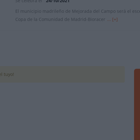
Se celebra el
24/10/2021
El municipio madrileño de Mejorada del Campo será el es
Copa de la Comunidad de Madrid-Bioracer
... [+]
l tuyo!