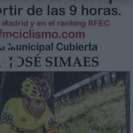
o
pa
id