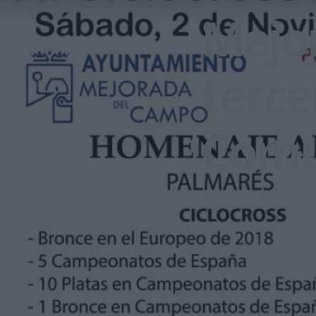
Mejo
terce
Comu