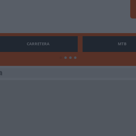
CARRETERA
MTB
a