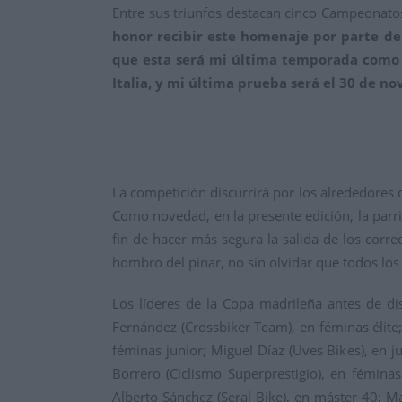
Entre sus triunfos destacan cinco Campeonato
honor recibir este homenaje por parte de 
que esta será mi última temporada como 
Italia, y mi última prueba será el 30 de n
La competición discurrirá por los alrededores d
Como novedad, en la presente edición, la parril
fin de hacer más segura la salida de los corred
hombro del pinar, no sin olvidar que todos los
Los líderes de la Copa madrileña antes de di
Fernández (Crossbiker Team), en féminas élite;
féminas junior; Miguel Díaz (Uves Bikes), en j
Borrero (Ciclismo Superprestigio), en féminas 
Alberto Sánchez (Seral Bike), en máster-40; Ma