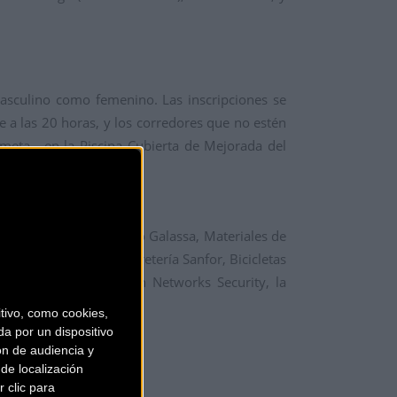
masculino como femenino. Las inscripciones se
 a las 20 horas, y los corredores que no estén
a meta, en la Piscina Cubierta de Mejorada del
asesor de imagen Álvaro Galassa, Materiales de
RNE, Recambios de ferretería Sanfor, Bicicletas
edes de Datos Taquion Networks Security, la
orecambios.
ivo, como cookies,
a por un dispositivo
ón de audiencia y
de localización
 clic para