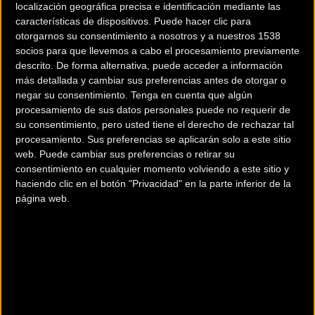
localización geográfica precisa e identificación mediante las
Plata:
recorrido sin vuelta, Barcenamayor – La Punvieja, en
características de dispositivos. Puede hacer clic para
el km. 88 Juzmeana se desvía hacia la derecha y se
otorgarnos su consentimiento a nosotros y a nuestros 1538
completa el recorrido hasta meta (obligatorio), 127 km.
socios para que llevemos a cabo el procesamiento previamente
descrito. De forma alternativa, puede acceder a información
más detallada y cambiar sus preferencias antes de otorgar o
Bronce:
en el km. 88 Juzmeana se desvía hacia la derecha y
negar su consentimiento.
Tenga en cuenta que algún
se va por la carretera hasta meta (Obligatorio), pasando por
procesamiento de sus datos personales puede no requerir de
Correpoco – Renedo - Ruente – Cabezón de la Sal, 113 km.
su consentimiento, pero usted tiene el derecho de rechazar tal
procesamiento. Sus preferencias se aplicarán solo a este sitio
web. Puede cambiar sus preferencias o retirar su
consentimiento en cualquier momento volviendo a este sitio y
El itinerario discurre por caminos y sendas del Parque
haciendo clic en el botón "Privacidad" en la parte inferior de la
Natural Saja-Besaya y cada participante debe ser
página web.
plenamente consciente de la longitud y dificultad de la
prueba, qué se desarrolla bajo posibles condiciones
climáticas de frio, lluvia, viento….por tanto debe prever que
su
indumentaria, calzado
así como las condiciones físicas
del participante sean las más apropiadas para realizar la
prueba.