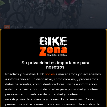
113, 127 o 163 km.
MTB
Elige tu camino en los 10000 del Soplao:
Oro, plata o bronce
Su privacidad es importante para
Noticia de
ciclismo
publicada el
sábado, 16 de mayo de
nosotros
2015
a las
09:56h
en la sección de
MTB
Nosotros y nuestros 1538
socios
almacenamos y/o accedemos
a información en un dispositivo, como cookies, y procesamos
En la prueba BTT de los
10000 del Soplao
existen tres
datos personales, como identificadores únicos e información
estándar enviada por un dispositivo para publicidad y contenido
opciones de recorrido:
personalizado, medición de publicidad y contenido,
investigación de audiencia y desarrollo de servicios.
Con su
Oro:
recorrido completo, 163 km.
permiso, nosotros y nuestros socios podemos utilizar datos de