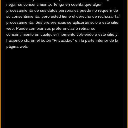
negar su consentimiento.
Tenga en cuenta que algún
El último fin de semana de abril tenéis una cita en El
procesamiento de sus datos personales puede no requerir de
su consentimiento, pero usted tiene el derecho de rechazar tal
Entrego para disfrutar de una prueba diferente que ofrece
procesamiento. Sus preferencias se aplicarán solo a este sitio
una nueva visión del enduro competitivo, donde
web. Puede cambiar sus preferencias o retirar su
la aventura estará por encima de todo lo demás.
consentimiento en cualquier momento volviendo a este sitio y
haciendo clic en el botón "Privacidad" en la parte inferior de la
página web.
Más info. de este evento
ENDURACE 2 DAYS EL ENTREGO 2017
Se celebra del
29/04/2017
al
30/04/2017
Situado en el corazón de Asturias, en plena cuenca del Nalón, El
Entrego abrirá un año más la temporada de enduro en Ast
... [+]
Comentarios de la Noticia