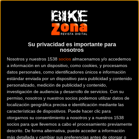
Situado en el corazón de Asturias, en plena cuenca del
Nalón, El Entrego abrirá un año más la temporada de
enduro en Asturias, y en esta ocasión lo hará
albergando una ambiciosa prueba de dos días que nadie
se puede perder.
Su privacidad es importante para
EnDuRace 2 Days se celebrará en la citada localidad los
nosotros
días 29 y 30 de abril y pretende ofrecer a los participantes
Nosotros y nuestros 1538
socios
almacenamos y/o accedemos
la combinación perfecta entre competición y aventura,
a información en un dispositivo, como cookies, y procesamos
esencia básica de la disciplina.
datos personales, como identificadores únicos e información
estándar enviada por un dispositivo para publicidad y contenido
personalizado, medición de publicidad y contenido,
Los participantes gozarán de dos días de carrera en una de
investigación de audiencia y desarrollo de servicios.
Con su
las sedes más míticas del enduro nacional, disfrutando de
permiso, nosotros y nuestros socios podemos utilizar datos de
su deporte favorito, recorriendo los mejores parajes de
localización geográfica precisa e identificación mediante las
la zona, compitiendo en compañía de sus amigos y
características de dispositivos. Puede hacer clic para
conociendo un montón de gente con la que compartirán
otorgarnos su consentimiento a nosotros y a nuestros 1538
socios para que llevemos a cabo el procesamiento previamente
afición mientras viven una experiencia única.
descrito. De forma alternativa, puede acceder a información
más detallada y cambiar sus preferencias antes de otorgar o