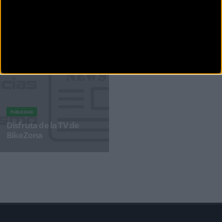
Abiertas inscripciones para la EnDuRace 2 Days el
Entrego
Ya queda poco para que comience la temporada de enduro MTB en Asturias, y este año lo
hará a lo grand
PUBLICIDAD
Disfruta de la TV de
BikeZona
¡Alégrate el día con BikeZonaTV!