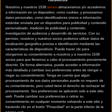
Nosotros y nuestros 1538
socios
almacenamos y/o accedemos
Con salida y llegada al Paddock ubicado en Jaén capital
a información en un dispositivo, como cookies, y procesamos
datos personales, como identificadores únicos e información
(instalaciones IFEJA), la segunda etapa será la que tenga
estándar enviada por un dispositivo para publicidad y contenido
mayor desnivel acumulado, 2.631 metros en 76,8
personalizado, medición de publicidad y contenido,
kilómetros. Una etapa quebrada salpicada de tramos
investigación de audiencia y desarrollo de servicios.
Con su
técnicos tanto en ascenso como en descenso, y toda clase
permiso, nosotros y nuestros socios podemos utilizar datos de
localización geográfica precisa e identificación mediante las
de terreno.
características de dispositivos. Puede hacer clic para
otorgarnos su consentimiento a nosotros y a nuestros 1538
La tercera etapa se disputará en Andújar, una localidad a
socios para que llevemos a cabo el procesamiento previamente
medio camino entre las ciudades de Jaén y Córdoba. Será
descrito. De forma alternativa, puede acceder a información
el día de transición cuando la prueba se traslada de Jaén a
más detallada y cambiar sus preferencias antes de otorgar o
negar su consentimiento.
Tenga en cuenta que algún
Córdoba.
procesamiento de sus datos personales puede no requerir de
su consentimiento, pero usted tiene el derecho de rechazar tal
Andújar, que fue sede una de las etapas más populares en
procesamiento. Sus preferencias se aplicarán solo a este sitio
2014, volverá a albergar una etapa de Andalucía Bike Race
web. Puede cambiar sus preferencias o retirar su
presented by Shimano. Una etapa variada y preciosa de
consentimiento en cualquier momento volviendo a este sitio y
72,3 kilómetros y 1.852 metros de ascensión.
haciendo clic en el botón "Privacidad" en la parte inferior de la