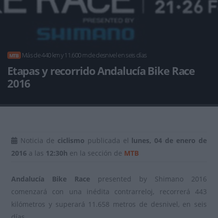
Más de 440 km y 11.600 m de desnivel en seis días
MTB
Etapas y recorrido Andalucía Bike Race
2016
Noticia de
ciclismo
publicada el
lunes, 04 de enero de
2016
a las
12:30h
en la sección de
MTB
Andalucía Bike Race
presented by Shimano 2016
comenzará con una inédita contrarreloj, recorrerá 443
kilómetros y superará 11.658 metros de desnivel, en seis
días.