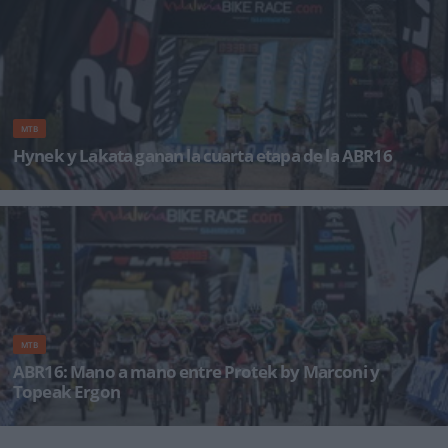
MTB
Hynek y Lakata ganan la cuarta etapa de la ABR16
Kristian Hynek y Alban Lakata, del Topeak Ergon, ganaron la cuarta etapa con un tiempo de
3:38:11, lo que les permiti&oa
MTB
ABR16: Mano a mano entre Protek by Marconi y
Topeak Ergon
Andalucía Bike Race presented by Shimano 2016 se está convirtiendo en un mano a mano
entre Protek by Marco