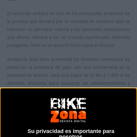
El recorrido andaluz es uno de los principales atractivos de
la prueba, que destaca por la cantidad de senderos que se
transitan, su alto valor natural y los contrastes paisajísiticos
que ofrece. Volverá a ser un trazado equilibrado, divertido
y exigente, tanto en el aspecto físico como el técnico.
Andalucía Bike Race presented by Shimano comenzará de
nuevo en la provincia de Jaén, con una contrarreloj en la
localidad de Martos. Será una etapa de 50 km y 1.409 m de
desnivel, diseñada para favorecer los adelantamientos y
alcanzar una alta velocidad media.
Servirá para determinar el orden de salida del día
siguiente y favorecer una salida limpia del pelotón de más
de 700 participantes, de acuerdo a su clasificación
absoluta.
Su privacidad es importante para
nosotros