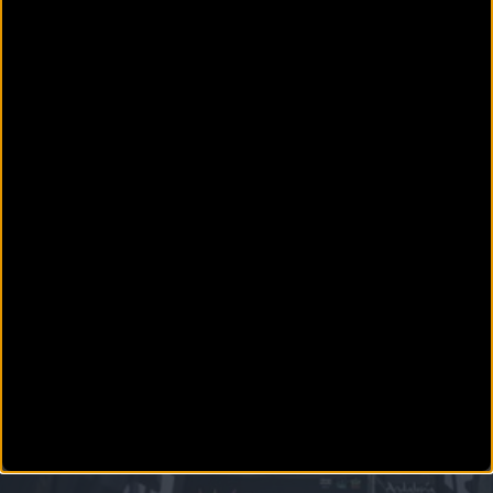
PUBLICIDAD
Disfruta de la TV de
BikeZona
¡Alégrate el día con BikeZonaTV!
MTB
ABR16: Larsson y Friberg sorprenden y reinan en la
quinta etapa
Los suecos Gustav Larsson y Karl Friberg, del Scott-Bicycling, sorprendieron a los grandes
favoritos de Andalucía