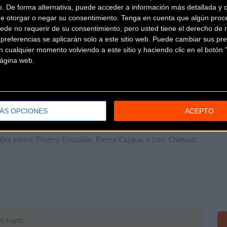
n el profesionalismo.
o. De forma alternativa, puede acceder a información más detallada y 
de otorgar o negar su consentimiento.
Tenga en cuenta que algún proc
ede no requerir de su consentimiento, pero usted tiene el derecho de r
acto Jon Odriozola, mánager deportivo, y Francis Lafargue, respo
referencias se aplicarán solo a este sitio web. Puede cambiar sus pref
 por el presidente de su sección ciclista, Eric Meyzenc.
 cualquier momento volviendo a este sitio y haciendo clic en el botón "
 página web.
ambién han asistido al acto. Ambos corredores, que formarán p
nais la próxima temporada y se pretenda que ambos corredores s
ÁS OPCIONES
ACEPTO
is nació en 1931 y tiene representación en todas las categorías
ales como Thierry Elissalde, Pierre Cazaux o Loic Chetout.
l tuyo!