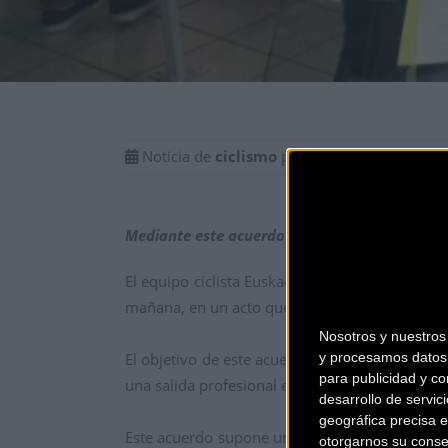
Noticia de
ciclismo
publicada el
lunes, 27 
Mediante este acuerdo se pretende dar un impu
El equipo ciclista Euskadi – Murias ha firmado
mañana, en un acto que ha tenido lugar en la ti
Nosotros y nuestro
El objetivo de este acuerdo es potenciar la ca
y procesamos datos 
para publicidad y co
una salida profesional en el equipo continental
desarrollo de servici
geográfica precisa e
Este acuerdo supone un nuevo paso en el desarr
otorgarnos su conse