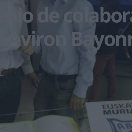
nio de colabor
l Aviron Bayon