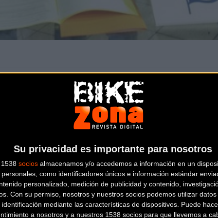
de noviembre de 2017
a las
11:34h
en la sección de
Carretera
lso a la cantera del ciclismo en Iparralde
 un acuerdo de colaboración con la sección de ciclismo del Avir
Su privacidad es importante para nosotros
enda R.D. Cycles de Bayona, distribuidora oficial de Orbea en la 
s 1538
socios
almacenamos y/o accedemos a información en un disposit
ntera del ciclismo en Iparralde y conseguir que los jóvenes tale
personales, como identificadores únicos e información estándar enviad
ntenido personalizado, medición de publicidad y contenido, investigaci
 profesional Euskadi – Murias.
os.
Con su permiso, nosotros y nuestros socios podemos utilizar datos 
 identificación mediante las características de dispositivos. Puede hacer
ollo de la filosofía de Euskadi – Murias, que busca trabajar con
ntimiento a nosotros y a nuestros 1538 socios para que llevemos a ca