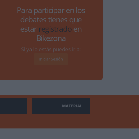
Para participar en los
debates tienes que
estar
registrado
en
Bikezona
Si ya lo estás puedes ir a:
Iniciar Sesión
MATERIAL