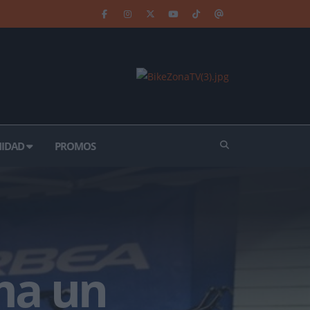
IDAD
PROMOS
rma un