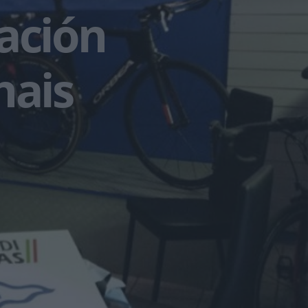
ación
nais