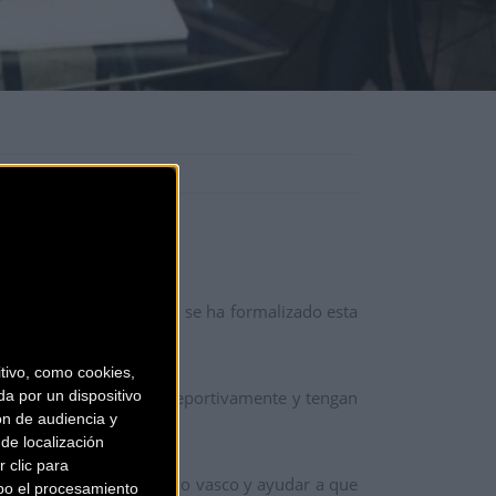
on Bayonnais. El acuerdo se ha formalizado esta
ciudad labortana.
ivo, como cookies,
ntos puedan evolucionar deportivamente y tengan
a por un dispositivo
ón de audiencia y
de localización
 clic para
 toda la base del ciclismo vasco y ayudar a que
bo el procesamiento