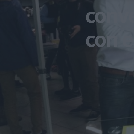
conve
con e