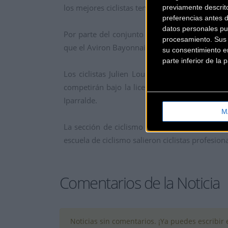
los mejores ciclistas tengan una oportunidad e
previamente descrit
preferencias antes 
datos personales pu
Por parte del conjunto vasco, han acudido al 
procesamiento. Sus p
que el Aviron Bayonnais ha estado representado
su consentimiento en
parte inferior de la
Los ciclistas Julien Loubet y Cyril Barthe t
competirán bajo la licencia del Aviron Bayon
Iparralde.
M
La sección de ciclismo del club Aviron Bayonna
escuela de ciclismo salieron ciclistas profesion
Comentarios de la Noticia
Noticias sin comentarios. ¡Ya puedes escribir e