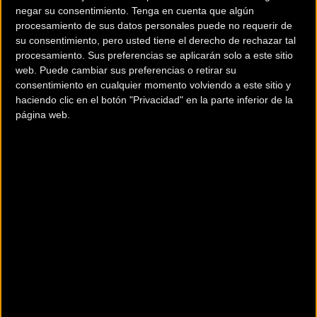
Ahora más polivalentes para que puedas usarlas en
negar su consentimiento.
Tenga en cuenta que algún
cualquier modalidad:
procesamiento de sus datos personales puede no requerir de
su consentimiento, pero usted tiene el derecho de rechazar tal
procesamiento. Sus preferencias se aplicarán solo a este sitio
RUNNING
: conjunto de camiseta y malla compresivas de
web. Puede cambiar sus preferencias o retirar su
máximo ajuste y amplitud de movilidad.
consentimiento en cualquier momento volviendo a este sitio y
haciendo clic en el botón "Privacidad" en la parte inferior de la
CICLISMO
: segunda piel interior térmica que regula el calor
página web.
y absorbe el sudor.
Con tecnología Soft-Air + Plus efecto Termorregulador, se
adaptan a tu cuerpo como una segunda piel, ofreciendo
una compresión firme y uniforme. Además, sus costuras
planas evitan cualquier rozadura y su tejido ofrece la
máxima transpirabilidad.
Si queréis probarlas, aquí tenéis mas información:
https://fasterwear.com/press-
compression