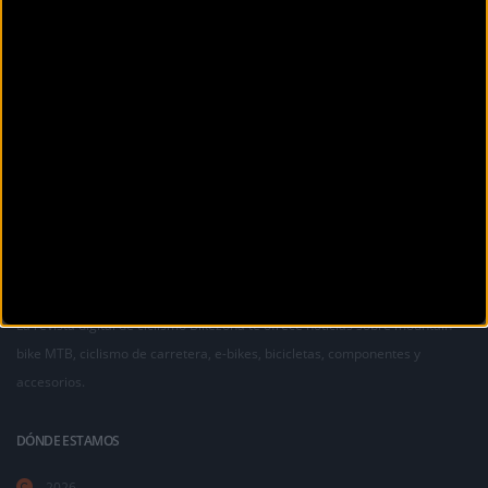
La revista digital de ciclismo Bikezona te ofrece noticias sobre mountain
bike MTB, ciclismo de carretera, e-bikes, bicicletas, componentes y
accesorios.
DÓNDE ESTAMOS
2026