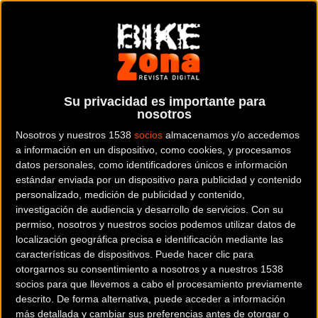
Con tecnología Soft-Air + Plus
MATERIAL
Faster Wear lanza su línea de prendas de
Su privacidad es importante para
nosotros
compresión
Nosotros y nuestros 1538
socios
almacenamos y/o accedemos
a información en un dispositivo, como cookies, y procesamos
datos personales, como identificadores únicos e información
estándar enviada por un dispositivo para publicidad y contenido
Noticia de
ciclismo
publicada el
martes, 27 de febrero
personalizado, medición de publicidad y contenido,
investigación de audiencia y desarrollo de servicios.
Con su
de 2018
a las
11:47h
en la sección de
Material
permiso, nosotros y nuestros socios podemos utilizar datos de
localización geográfica precisa e identificación mediante las
¿Aun no has podido ver las revolucionarias PRENDAS
características de dispositivos. Puede hacer clic para
PRESSCOMPRESSION de Faster Wear?
otorgarnos su consentimiento a nosotros y a nuestros 1538
socios para que llevemos a cabo el procesamiento previamente
descrito. De forma alternativa, puede acceder a información
más detallada y cambiar sus preferencias antes de otorgar o