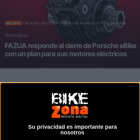
Garantías del motor FAZUA tras el cierre de Porsche eBike
MATERIAL
Performance
FAZUA responde al cierre de Porsche eBike
con un plan para sus motores eléctricos
Noticia de
ciclismo
publicada el
domingo, 31
de mayo de 2026
a las
07:00h
en la sección de
Material
El cese de operaciones de la filial alemana
Su privacidad es importante para
genera dudas sobre el soporte técnico de
nosotros
estas bicicletas eléctricas, pero la marca