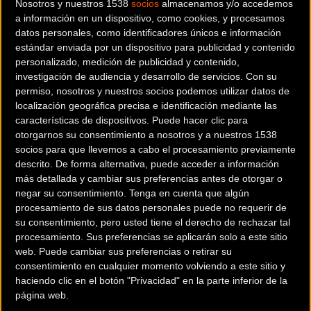
Nosotros y nuestros 1538
socios
almacenamos y/o accedemos
asegura la continuidad total de sus servicios
a información en un dispositivo, como cookies, y procesamos
datos personales, como identificadores únicos e información
El panorama de las bicicletas eléctricas
estándar enviada por un dispositivo para publicidad y contenido
personalizado, medición de publicidad y contenido,
experimenta un cambio estructural importante
investigación de audiencia y desarrollo de servicios.
Con su
tras el reciente anuncio relativo al
cierre de la
permiso, nosotros y nuestros socios podemos utilizar datos de
filial Porsche eBike Performance GmbH
. Ante
localización geográfica precisa e identificación mediante las
la incertidumbre generada en el sector, es
características de dispositivos. Puede hacer clic para
otorgarnos su consentimiento a nosotros y a nuestros 1538
fundamental compartir la información
socios para que llevemos a cabo el procesamiento previamente
comunicada oficialmente por
FAZUA
, una de las
descrito. De forma alternativa, puede acceder a información
marcas clave en el desarrollo de sistemas de
más detallada y cambiar sus preferencias antes de otorgar o
motorización para eBikes. La compañía ha
negar su consentimiento.
Tenga en cuenta que algún
procesamiento de sus datos personales puede no requerir de
querido transmitir tranquilidad a los usuarios y
su consentimiento, pero usted tiene el derecho de rechazar tal
distribuidores detallando cómo afectará esta
procesamiento. Sus preferencias se aplicarán solo a este sitio
reestructuración a sus operaciones diarias.
web. Puede cambiar sus preferencias o retirar su
consentimiento en cualquier momento volviendo a este sitio y
Los puntos que se indican a continuación
haciendo clic en el botón "Privacidad" en la parte inferior de la
corresponden a los compromisos comunicados
página web.