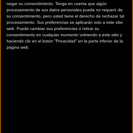
estamos entusiasmados con la llegada del suizo de 25
negar su consentimiento.
Tenga en cuenta que algún
años, proveniente del Absolute Absalon BMC Racing Team,
procesamiento de sus datos personales puede no requerir de
quien completará la configuración del equipo junto a Nino
su consentimiento, pero usted tiene el derecho de rechazar tal
procesamiento. Sus preferencias se aplicarán solo a este sitio
Schurter, Kate Courtney y Andri Frischknecht.
web. Puede cambiar sus preferencias o retirar su
consentimiento en cualquier momento volviendo a este sitio y
Es justo decir que Filippo Colombo tuvo una gran
haciendo clic en el botón "Privacidad" en la parte inferior de la
temporada de MTB 2022. Vicecampeón del Mundo de XCC,
página web.
dos victorias en la Copa del Mundo de XCC, un segundo
puesto en la Copa del Mundo de XCO en Mont Saint Anne y
la medalla de bronce en el Campeonato de Europa de XCO
hablan por sí solos. Su sólida campaña de 2022 lo llevó al
quinto lugar en el Ranking Mundial UCI, solo un lugar
detrás del Campeón Mundial Nino Schurter.
"Desde el comienzo de mi carrera,
Nino Schurter es mi ídolo y SCOTT-
SRAM mi equipo de ensueño. Estoy