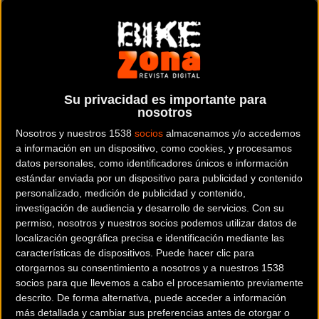
Junto a Nino Schurter, Kate Courtney y Andri Frischknecht
MTB
Su privacidad es importante para
Filippo Colombo se une al Scott-Sram MTB
nosotros
Racing Team para la próxima campaña
Nosotros y nuestros 1538
socios
almacenamos y/o accedemos
a información en un dispositivo, como cookies, y procesamos
datos personales, como identificadores únicos e información
estándar enviada por un dispositivo para publicidad y contenido
personalizado, medición de publicidad y contenido,
Noticia de
ciclismo
publicada el
jueves, 29 de diciembre
investigación de audiencia y desarrollo de servicios.
Con su
de 2022
a las
09:04h
en la sección de
MTB
permiso, nosotros y nuestros socios podemos utilizar datos de
localización geográfica precisa e identificación mediante las
El equipo
SCOTT-SRAM MTB Racing Team
ha anunciado el
características de dispositivos. Puede hacer clic para
otorgarnos su consentimiento a nosotros y a nuestros 1538
fichaje de
Filippo Colombo
para la próxima temporada.
socios para que llevemos a cabo el procesamiento previamente
descrito. De forma alternativa, puede acceder a información
Si bien Lars Forster deja el equipo por Thömus Racing,
más detallada y cambiar sus preferencias antes de otorgar o