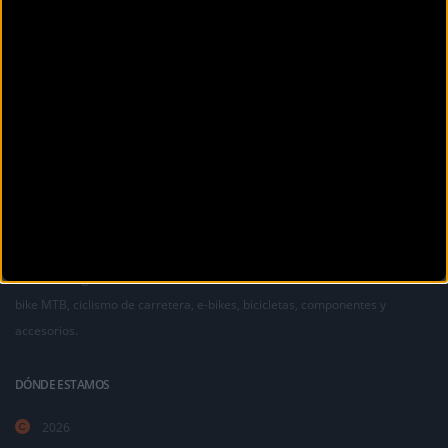
La revista digital de ciclismo Bikezona te ofrece noticias sobre mountain
bike MTB, ciclismo de carretera, e-bikes, bicicletas, componentes y
accesorios.
DÓNDE ESTAMOS
2026