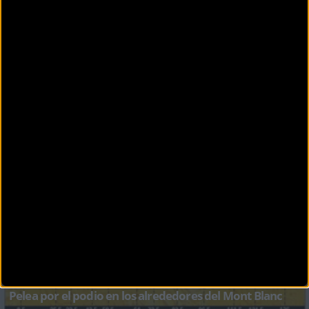
Eliseos de Parí
CARRETERA
Nairo Quintana luchará por el podio a pesar de una
posible alergia
"No esperaba estar de esta manera. No es fatiga lo que siento, pero el cuerpo tampoco
responde. Puede ser algún t
CARRETERA
Pelea por el podio en los alrededores del Mont Blanc