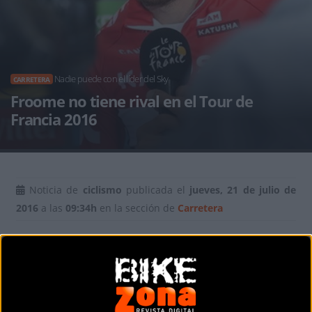
Nadie puede con el líder del Sky
CARRETERA
Froome no tiene rival en el Tour de
Francia 2016
Noticia de
ciclismo
publicada el
jueves, 21 de julio de
2016
a las
09:34h
en la sección de
Carretera
Una jornada más en un anodino Tour de Francia 2016
donde no hubo ningún problema para que el líder Froome
aumentara un poco más su ventaja al frente de la general.
El dominio del Team Sky es tan abrumador que nadie