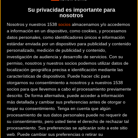
puede atacar. El deseo de hacerlo está ahí pero nadie
Su privacidad es importante para
puede con Froome y su séquito.
nosotros
Ayer nuevo golpe de mano. El equipo escoltó a Froome a la
Nosotros y nuestros 1538
socios
almacenamos y/o accedemos
a información en un dispositivo, como cookies, y procesamos
perfección y en los últimos kilómetros tuvo tiempo para
datos personales, como identificadores únicos e información
atacar y meter más tiempo a sus rivales directos que ya
estándar enviada por un dispositivo para publicidad y contenido
solo aspiran al segundo y tercer puesto del cajón.
personalizado, medición de publicidad y contenido,
investigación de audiencia y desarrollo de servicios.
Con su
El ruso
Ilnur Zakarin
fue el ganador de la etapa, su primera
permiso, nosotros y nuestros socios podemos utilizar datos de
localización geográfica precisa e identificación mediante las
victoria en el Tour de Francia.
características de dispositivos. Puede hacer clic para
otorgarnos su consentimiento a nosotros y a nuestros 1538
socios para que llevemos a cabo el procesamiento previamente
descrito. De forma alternativa, puede acceder a información
más detallada y cambiar sus preferencias antes de otorgar o
negar su consentimiento.
Tenga en cuenta que algún
procesamiento de sus datos personales puede no requerir de
su consentimiento, pero usted tiene el derecho de rechazar tal
procesamiento. Sus preferencias se aplicarán solo a este sitio
web. Puede cambiar sus preferencias o retirar su