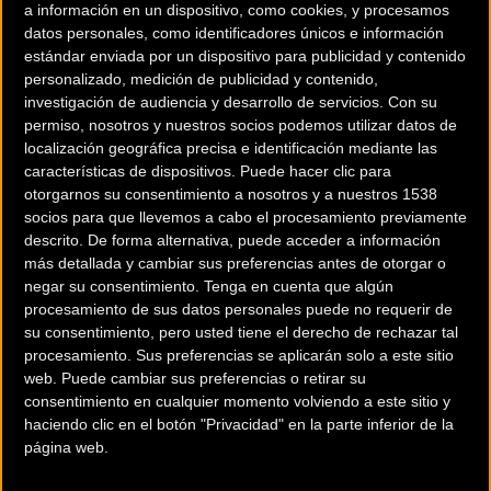
Madrid.
a información en un dispositivo, como cookies, y procesamos
datos personales, como identificadores únicos e información
estándar enviada por un dispositivo para publicidad y contenido
Ahora la atleta pide ayuda para poder recuperarla. La
personalizado, medición de publicidad y contenido,
bicicleta valorada en 15.000 euros debía llevarla a ser la
investigación de audiencia y desarrollo de servicios.
Con su
primera mujer en silla de ruedas en alcanzar los 5.895
permiso, nosotros y nuestros socios podemos utilizar datos de
metros del Kilimanjaro.
localización geográfica precisa e identificación mediante las
características de dispositivos. Puede hacer clic para
Hassen-Bey asegura que no habrá denuncias si la bicicleta
otorgarnos su consentimiento a nosotros y a nuestros 1538
socios para que llevemos a cabo el procesamiento previamente
es devuelta a la vez que pide ayuda a quien pueda aportar
descrito. De forma alternativa, puede acceder a información
alguna pista: "Se han llevado una cosa que se está
más detallada y cambiar sus preferencias antes de otorgar o
utilizando para la investigación y que es la base del
negar su consentimiento.
Tenga en cuenta que algún
proyecto. Yo estoy dispuesta a perdonar, no va a haber
procesamiento de sus datos personales puede no requerir de
su consentimiento, pero usted tiene el derecho de rechazar tal
represalias. Si quien la ha robado da la cara, se lo
procesamiento. Sus preferencias se aplicarán solo a este sitio
agradeceré, y si no, puede dejarla de forma anónima a
web. Puede cambiar sus preferencias o retirar su
nombre del Padre Ángel en la Iglesia de San Antón (Calle
consentimiento en cualquier momento volviendo a este sitio y
Hortaleza, 63). Y si alguien la ha visto, por favor, que nos dé
haciendo clic en el botón "Privacidad" en la parte inferior de la
página web.
pistas".