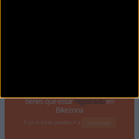
FOTOS: ITZALAK PHOTOGRAPHY
Comentarios de la Noticia
Noticias sin comentarios. ¡Ya puedes escribir el tuyo!
Para participar en los debates
tienes que estar
registrado
en
Bikezona
Si ya lo estás puedes ir a:
Iniciar Sesión