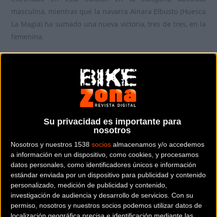
masculina, mientras que la navarra Ainara Elbusto (Huesca
La Magia) ha sumado una nueva victoria, tres de tres, en la
femenina.
Su privacidad es importante para
nosotros
Nosotros y nuestros 1538
socios
almacenamos y/o accedemos
a información en un dispositivo, como cookies, y procesamos
datos personales, como identificadores únicos e información
estándar enviada por un dispositivo para publicidad y contenido
personalizado, medición de publicidad y contenido,
investigación de audiencia y desarrollo de servicios.
Con su
permiso, nosotros y nuestros socios podemos utilizar datos de
La cita masculina ha tenido emoción desde el principio,
localización geográfica precisa e identificación mediante las