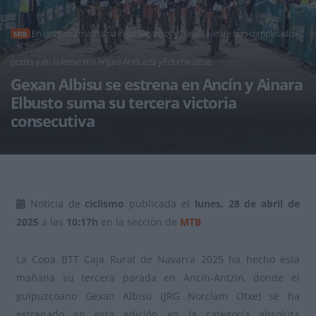
En categoría masculina Íñigo Sagardoy y Darío Silvestre han completado el
MTB
podio, y en la femenina Anjara Andueza y Edurne Izcue
Gexan Albisu se estrena en Ancín y Ainara
Elbusto suma su tercera victoria
consecutiva
Noticia de
ciclismo
publicada el
lunes, 28 de abril de
2025
a las
10:17h
en la sección de
MTB
La Copa BTT Caja Rural de Navarra 2025 ha hecho esta
mañana su tercera parada en Ancín-Antzin, donde el
guipuzcoano Gexan Albisu (JRG Norclam Otxe) se ha
estrenado en esta edición en la categoría absoluta