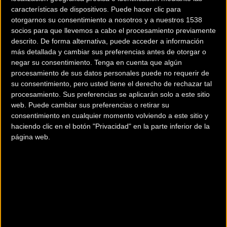
características de dispositivos. Puede hacer clic para
cuando Íñigo Sagardoy, Darío Silvestre y Eneit Vértiz han
otorgarnos su consentimiento a nosotros y a nuestros 1538
logrado unos buenos metros de ventaja que les aupaban
socios para que llevemos a cabo el procesamiento previamente
ya como favoritos. Sin embargo, un desafortunado
descrito. De forma alternativa, puede acceder a información
pinchazo del corredor del Katea Bike dejaba a los dos
más detallada y cambiar sus preferencias antes de otorgar o
negar su consentimiento.
Tenga en cuenta que algún
‘Saltokis’ en solitario con muchos kilómetros por delante,
procesamiento de sus datos personales puede no requerir de
con Gexan Albisu algo distanciado intentando por todos los
su consentimiento, pero usted tiene el derecho de rechazar tal
medios unirse al grupo de cabeza.
procesamiento. Sus preferencias se aplicarán solo a este sitio
web. Puede cambiar sus preferencias o retirar su
consentimiento en cualquier momento volviendo a este sitio y
haciendo clic en el botón "Privacidad" en la parte inferior de la
página web.