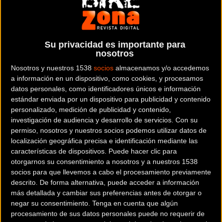
Giro de Italia 2023 de Sabbio Chiese a Monte Bondone, seguido de
Geraint Thomas, quien recupera la Maglia Rosa de líder. Almeida
se sitúa ahora segundo por delante de un Primoz Roglic que se
Su privacidad es importante para
dejó 25 segundos.
nosotros
Nosotros y nuestros 1538
socios
almacenamos y/o accedemos
Resumen de la etapa
a información en un dispositivo, como cookies, y procesamos
datos personales, como identificadores únicos e información
estándar enviada por un dispositivo para publicidad y contenido
personalizado, medición de publicidad y contenido,
investigación de audiencia y desarrollo de servicios.
Con su
permiso, nosotros y nuestros socios podemos utilizar datos de
localización geográfica precisa e identificación mediante las
características de dispositivos. Puede hacer clic para
otorgarnos su consentimiento a nosotros y a nuestros 1538
socios para que llevemos a cabo el procesamiento previamente
descrito. De forma alternativa, puede acceder a información
más detallada y cambiar sus preferencias antes de otorgar o
negar su consentimiento.
Tenga en cuenta que algún
procesamiento de sus datos personales puede no requerir de