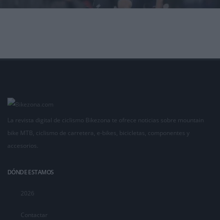
Nico Denz (Bora-hansgrohe) ganó la etapa 12 del Giro de Italia 2023 disputada entre las
localidades de Bra y
La revista digital de ciclismo Bikezona te ofrece noticias sobre mountain
bike MTB, ciclismo de carretera, e-bikes, bicicletas, componentes y
accesorios.
DÓNDE ESTAMOS
2026
Contactar