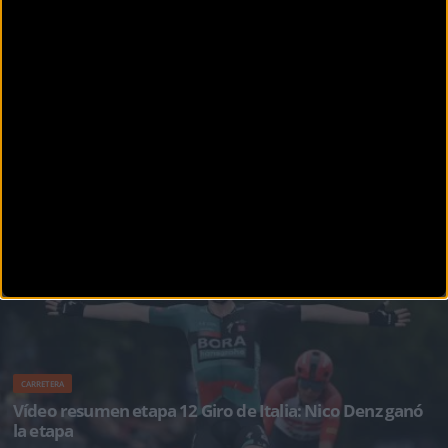
Italia 2023 disputada entre S
PUBLICIDAD
Disfruta de la TV de
BikeZona
¡Alégrate el día con BikeZonaTV!
CARRETERA
Vídeo resumen etapa 12 Giro de Italia: Nico Denz ganó
la etapa