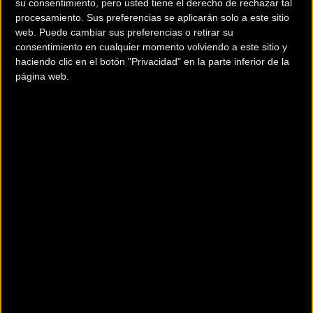
su consentimiento, pero usted tiene el derecho de rechazar tal
procesamiento. Sus preferencias se aplicarán solo a este sitio
web. Puede cambiar sus preferencias o retirar su
consentimiento en cualquier momento volviendo a este sitio y
haciendo clic en el botón "Privacidad" en la parte inferior de la
página web.
Así está la general
1 Geraint THOMAS INEOS GRENADIERS 67:32:35 0:00
2 Joao Pedro ALMEIDA UAE TEAM EMIRATES 67:32:53 0:18
3 Primoz ROGLIC JUMBO-VISMA 67:33:04 0:29
4 Damiano CARUSO BAHRAIN VICTORIOUS 67:35:25 02:50
5 Edward DUNBAR TEAM JAYCO ALULA 67:35:38 03:03