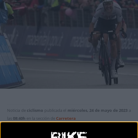
Noticia de
ciclismo
publicada el
miércoles, 24 de mayo de 2023
a
las
08:40h
en la sección de
Carretera
El corredor del UAE Emirates
Joao Almeida
ganó la etapa 16 del