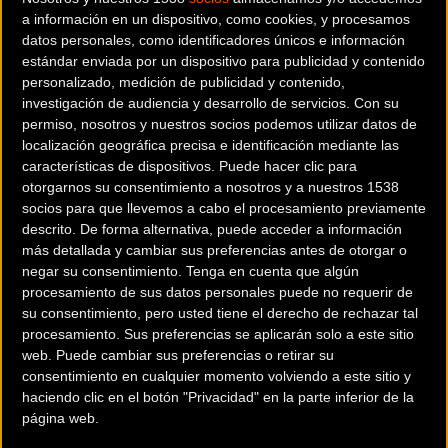
a información en un dispositivo, como cookies, y procesamos
vencido en categoría élite/sub23. Las características del
datos personales, como identificadores únicos e información
circuito han hecho que existiese una igualdad máxima
estándar enviada por un dispositivo para publicidad y contenido
entre los corredores en la mayor parte de las pruebas,
personalizado, medición de publicidad y contenido,
llegando la gran mayoría al sprint.
investigación de audiencia y desarrollo de servicios.
Con su
permiso, nosotros y nuestros socios podemos utilizar datos de
localización geográfica precisa e identificación mediante las
En categoría masculina, Felipe Orts partía como el gran
características de dispositivos. Puede hacer clic para
favorito después de ganar ayer en Xàtiva y sumar un total
otorgarnos su consentimiento a nosotros y a nuestros 1538
de diez victorias en este circuito; sin embargo, el de
socios para que llevemos a cabo el procesamiento previamente
Villajoyosa no tuvo opción para poder escaparse a pesar de
descrito. De forma alternativa, puede acceder a información
más detallada y cambiar sus preferencias antes de otorgar o
los numerosos intentos por hacerlo. A mitad de carrera, de
negar su consentimiento.
Tenga en cuenta que algún
un total de nueve vueltas, se formó un grupo con el propio
procesamiento de sus datos personales puede no requerir de
Orts, Gonzalo Inguanzo, Miguel Rodríguez, Luke Verburg y
su consentimiento, pero usted tiene el derecho de rechazar tal
Kay de Bruyckere, que alcanzaron una pequeña renta con
procesamiento. Sus preferencias se aplicarán solo a este sitio
los perseguidores liderados por Clément Venturini, quien
web. Puede cambiar sus preferencias o retirar su
consentimiento en cualquier momento volviendo a este sitio y
su punta de velocidad le metía también en el abanico de
haciendo clic en el botón "Privacidad" en la parte inferior de la
favoritos. Finalmente, el quinteto fue alcanzado a escasas
página web.
dos vueltas para el final, y las fuerzas se fueron regulando