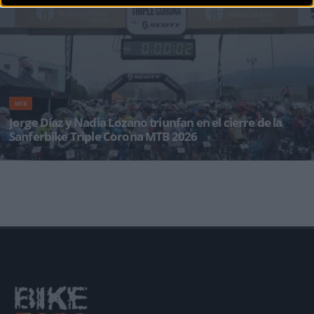
para la Copa de Españ
MTB
Jorge Díaz y Nadia Lozano triunfan en el cierre de la
Sanferbike Triple Corona MTB 2026
La localidad madrileña de Moralzarzal se convirtió este domingo en el epicentro del ciclismo
de monta&ntil