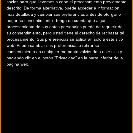
socios para que llevemos a cabo el procesamiento previamente
carrera va a ofrecer por primera vez en su historia dos
descrito. De forma alternativa, puede acceder a información
trazados completamente específicos. La convivencia diaria
más detallada y cambiar sus preferencias antes de otorgar o
negar su consentimiento.
Tenga en cuenta que algún
mantendrá intacto el característico ambiente de
procesamiento de sus datos personales puede no requerir de
comunidad de la prueba, asegurando que el espíritu de
su consentimiento, pero usted tiene el derecho de rechazar tal
superación sea idéntico para todos los inscritos.
procesamiento. Sus preferencias se aplicarán solo a este sitio
web. Puede cambiar sus preferencias o retirar su
consentimiento en cualquier momento volviendo a este sitio y
haciendo clic en el botón "Privacidad" en la parte inferior de la
El desarrollo de las seis etapas seguirá una dinámica
página web.
particular. Los ciclistas tomarán la salida de forma conjunta
y
compartirán parte de la ruta
, pero se separarán en
puntos estratégicos para afrontar las dificultades técnicas
diseñadas especialmente para las condiciones de cada tipo
de bicicleta. Serán los propios participantes los que
decidan en qué modalidad desean competir en el
momento de formalizar su registro.