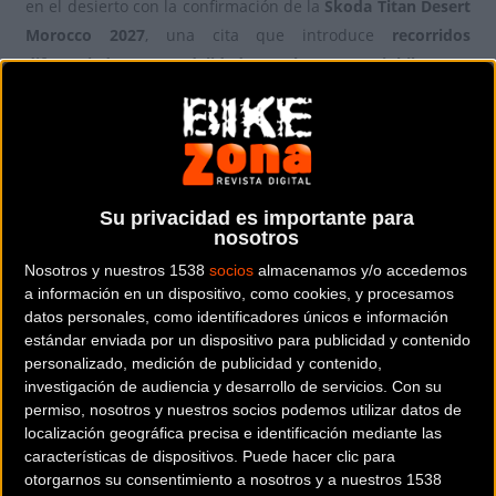
en el desierto con la confirmación de la
Škoda Titan Desert
Morocco 2027
, una cita que introduce
recorridos
diferenciados en modalidad gravel y mountainbike
para
su 22ª edición. Esta importante evolución técnica permitirá
a los participantes elegir su desafío ideal entre el
25 y el 30
de abril
, fechas oficiales en las que el territorio marroquí
acogerá a ambos pelotones. La gran expectación generada
por este anuncio se trasladará pronto al plano
Su privacidad es importante para
administrativo, ya que la
apertura de inscripciones
está
nosotros
fijada para el próximo mes de septiembre.
Nosotros y nuestros 1538
socios
almacenamos y/o accedemos
a información en un dispositivo, como cookies, y procesamos
Dos trazados exclusivos para una
datos personales, como identificadores únicos e información
estándar enviada por un dispositivo para publicidad y contenido
experiencia compartida
personalizado, medición de publicidad y contenido,
investigación de audiencia y desarrollo de servicios.
Con su
La gran novedad de la decana de las Titan World Series
permiso, nosotros y nuestros socios podemos utilizar datos de
radica en la convivencia de dos identidades ciclistas bajo
localización geográfica precisa e identificación mediante las
características de dispositivos. Puede hacer clic para
una misma estructura organizativa. Aunque
ambos
otorgarnos su consentimiento a nosotros y a nuestros 1538
pelotones compartirán experiencia y campamento
, la